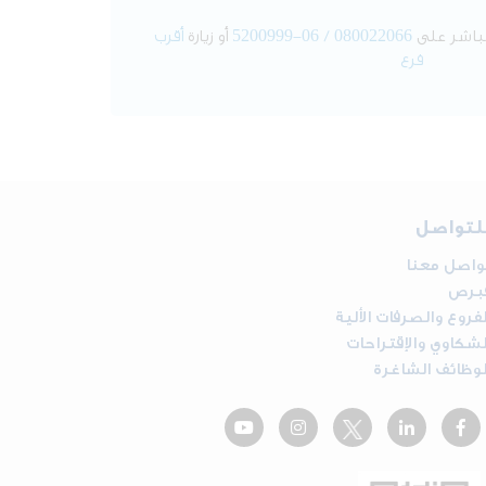
​​​
لمباشر على
5200999-06 / 080022066
أو زيارة
أقرب
فرع
لتواصل
واصل معنا
برص
لفروع والصرفات الألية
لشكاوي والإقتراحات
لوظائف الشاغرة