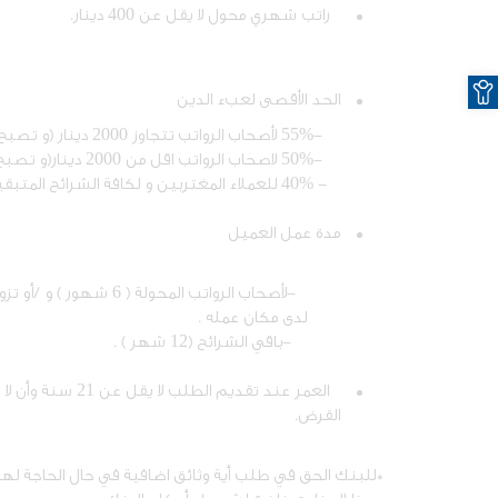
راتب شهري محول لا يقل عن 400 دينار.
O
الحد الأقصى لعبء الدين
-55% لأصحاب الرواتب تتجاوز 2000 دينار (و تصبح 60% مع البطاقة الائتمانية)
-50% لاصحاب الرواتب اقل من 2000 دينار(و تصبح 55% مع البطاقة الائتمانية)
- 40% للعملاء المغتربين و لكافة الشرائح المتبقية.
مدة عمل العميل
-لأصحاب الرواتب المحولة ( 6 شهور ) و /أو تزويدنا بما يفيد تثبيت الموظف
لدى مكان عمله .
-باقي الشرائح (12 شهر ) .
القرض.
*للبنك الحق في طلب أية وثائق اضافية في حال الحاجة لها.