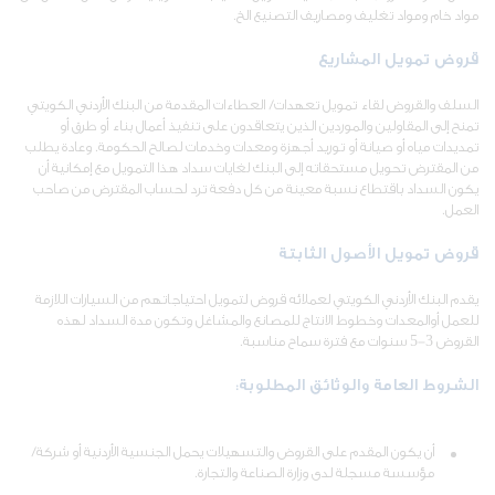
مواد خام ومواد تغليف ومصاريف التصنيع الخ.
قروض تمويل المشاريع
السلف والقروض لقاء تمويل تعهدات/ العطاءات المقدمة من البنك الأردني الكويتي
تمنح إلى المقاولين والموردين الذين يتعاقدون على تنفيذ أعمال بناء أو طرق أو
تمديدات مياه أو صيانة أو توريد أجهزة ومعدات وخدمات لصالح الحكومة. وعادة يطلب
من المقترض تحويل مستحقاته إلى البنك لغايات سداد هذا التمويل مع إمكانية أن
يكون السداد باقتطاع نسبة معينة من كل دفعة ترد لحساب المقترض من صاحب
العمل.
قروض تمويل الأصول الثابتة
يقدم البنك الأردني الكويتي لعملائه قروض لتمويل احتياجاتهم من السيارات اللازمة
للعمل أوالمعدات وخطوط الانتاج للمصانع والمشاغل وتكون مدة السداد لهذه
القروض 3-5 سنوات مع فترة سماح مناسبة.
الشروط العامة والوثائق المطلوبة:
أن يكون المقدم على القروض والتسهيلات يحمل الجنسية الأردنية أو شركة/
مؤسسة مسجلة لدى وزارة الصناعة والتجارة.