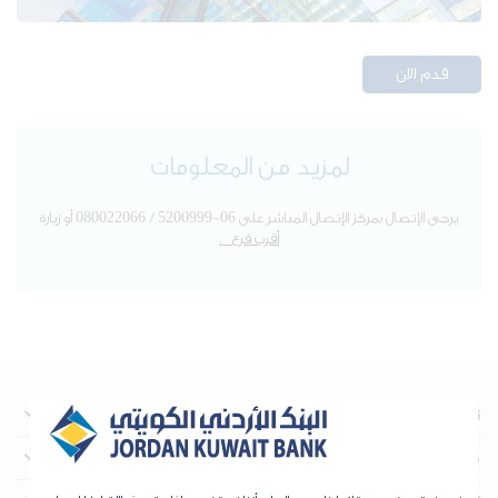
قدم الان
لمزيد من المعلومات
​​​
يرجى الإتصال بمركز الإتصال المباشر على 06-5200999 / 080022066 أو زيارة
أقرب فرع
.
نبذة عن البنك
معلومات تهم المستثمرين