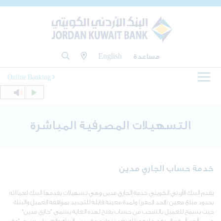
مساعدة
English
Online Banking
التسهيلات المصرفية المباشرة
خدمة حساب الجاري مدين
يقدم البنك الأردني الكويتي خدمة الجاري مدين وهي تسهيلات يقدمها البنك لعملائه
بحدود مبلغ معين (الحد المقرر) ولمدة معينة قابلة للتجديد بموافقة العميل والبنك
حيث يسمح للعميل بالسحب من حساب يفتح لهذه الغاية يسمى "جاري مدين"
ضمن الحد المقرر المتفق عليه وذلك بعد تنظيم عقد بين البنك والعميل يسمى "عقد