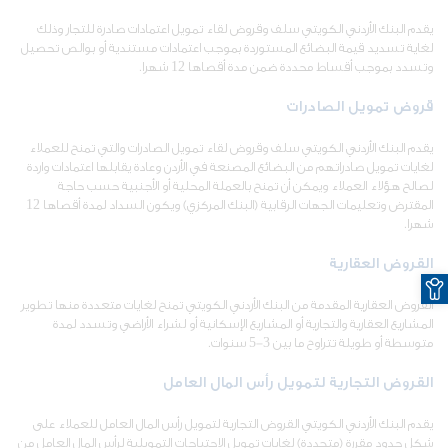
يقدم البنك الأردني الكويتي سلف وقروض لقاء تمويل اعتمادات صادرة للتجار وذلك
لغاية تسديد قيمة البضائع المستوردة بموجب اعتمادات مستندية أو بوالص تحصيل
وتسدد بموجب أقساط محددة ضمن مدة أقصاها 12 شهرا.
قروض تمويل الصادرات
يقدم البنك الأردني الكويتي سلف وقروض لقاء تمويل الصادرات والتي تمنح للعملاء
لغايات تمويل صادراتهم من البضائع المصنعة في الأردن وعادة يقابلها اعتمادات واردة
لصالح هؤلاء العملاء ويمكن أن تمنح بالعملة المحلية أو الأجنبية حسب حاجة
المقترض وتعليمات الجهات الرقابية (البنك المركزي) ويكون السداد لمدة أقصاها 12
شهرا.
القروض العقارية
O
القروض العقارية المقدمة من البنك الأردني الكويتي تمنح لغايات متعددة منها تطوير
المشاريع العقارية والتجارية أو المشاريع الإسكانية أو لشراء الأراضي وتسدد لمدة
متوسطة أو طويلة تتراوح ما بين 3-5 سنوات.
القروض التجارية لتمويل رأس المال العامل
يقدم البنك الأردني الكويتي القروض التجارية لتمويل رأس المال العامل للعملاء على
شكل حدود مقررة (متجددة) لغايات تمويل الاحتياجات التمويلية لرأس المال العامل من