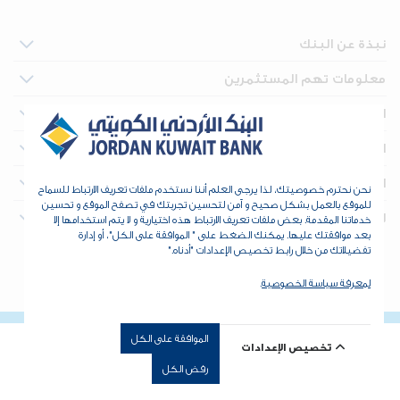
نبذة عن البنك
معلومات تهم المستثمرين
العقارات
الخزينة والمؤسسات المالية
الأدوات والدعم
نحن نحترم خصوصيتك، لذا يرجى العلم أننا نستخدم ملفات تعريف الارتباط للسماح
للموقع بالعمل بشكل صحيح و آمن لتحسين تجربتك في تصفح الموقع و تحسين
للتواصل
خدماتنا المقدمة. بعض ملفات تعريف الارتباط هذه اختيارية و لا يتم استخدامها إلا
بعد موافقتك عليها. يمكنك الضغط على " الموافقة على الكل"، أو إدارة
تفضيلاتك من خلال رابط تخصيص الإعدادات "أدناه."
حقوق الطبع والنشر © 2026 البنك الأردني الكويتي - جميع الحقوق
محفوظة. طور بواسطة
dot.jo
لمعرفة سياسة الخصوصية
.
الموافقة على الكل
تخصيص الإعدادات
رفض الكل