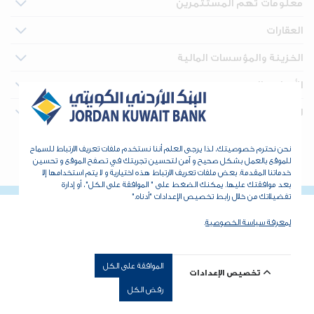
معلومات تهم المستثمرين
العقارات
الخزينة والمؤسسات المالية
الأدوات والدعم
للتواصل
حقوق الطبع والنشر © 2026 البنك الأردني الكويتي - جميع الحقوق
نحن نحترم خصوصيتك، لذا يرجى العلم أننا نستخدم ملفات تعريف الارتباط للسماح
للموقع بالعمل بشكل صحيح و آمن لتحسين تجربتك في تصفح الموقع و تحسين
محفوظة. طور بواسطة
dot.jo
خدماتنا المقدمة. بعض ملفات تعريف الارتباط هذه اختيارية و لا يتم استخدامها إلا
بعد موافقتك عليها. يمكنك الضغط على " الموافقة على الكل"، أو إدارة
تفضيلاتك من خلال رابط تخصيص الإعدادات "أدناه."
لمعرفة سياسة الخصوصية
.
الموافقة على الكل
تخصيص الإعدادات
رفض الكل