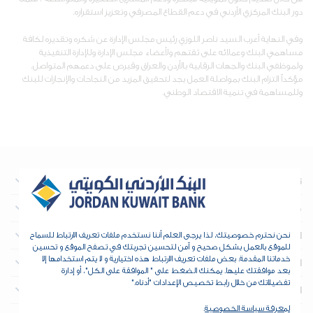
دور البنك المركزي الأردني في دعم القطاع المصرفي وتعزيز استقراره.
وفي النهاية أعرب السيد ناصر اللوزي رئيس مجلس الإدارة عن شكره وتقديره لكافة
مساهمي البنك وعملائه على ثقتهم ولأعضاء مجلس الإدارة وللإدارة التنفيذية
ولموظفي البنك والجهات الرقابية بالأردن والعراق وقبرص على دعمهم المتواصل،
مؤكداً التزام البنك بمواصلة العمل بجد لتحقيق المزيد من النجاحات والإنجازات للبنك
وللمساهمة في تنمية الاقتصاد الوطني.
نبذة عن البنك
معلومات تهم المستثمرين
العقارات
نحن نحترم خصوصيتك، لذا يرجى العلم أننا نستخدم ملفات تعريف الارتباط للسماح
للموقع بالعمل بشكل صحيح و آمن لتحسين تجربتك في تصفح الموقع و تحسين
خدماتنا المقدمة. بعض ملفات تعريف الارتباط هذه اختيارية و لا يتم استخدامها إلا
الخزينة والمؤسسات المالية
بعد موافقتك عليها. يمكنك الضغط على " الموافقة على الكل"، أو إدارة
تفضيلاتك من خلال رابط تخصيص الإعدادات "أدناه."
الأدوات والدعم
لمعرفة سياسة الخصوصية
.