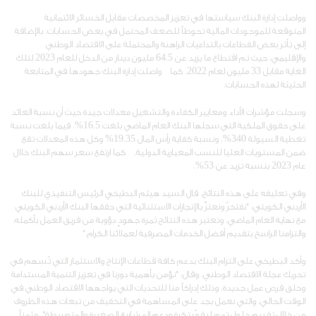
وواصلت إدارة البنك سياستها في تعزيز المخصصات مقابل الخسائر الائتمانية
المتوقعة للموجودات المالية تحوطاً للضعف المحتمل في بعض الحسابات، بالإضافة
إلى تأثر بعض القطاعات بالتداعيات الراهنة والمحتملة على الاقتصاد الوطني
والإقليمي، حيث تم اقتطاع ما يزيد عن 64.5 مليون دينار من الدخل للعام 2023 لتلك
الغاية مقابل 33 مليون لعام 2022. كما واصلت إدارة البنك جهودها في المتابعة
الحثيثة لهذه الحسابات.
وسجلت مؤشرات الأداء ومعايير الكفاءة والتشغيل معدلات جيدة حيث أن نسبة العائد
على حقوق الملكية التي سجلها البنك العام الماضي بلغت 16.5%، فيما بلغت نسبة
تغطية السيولة 340%، ونسبة كفاية رأس المال 19.35% وكل هذه المعدلات تقع
ضمن المستويات العليا للنسب المعيارية الدولية. كما ارتفع سعر سهم البنك خلال
عام 2023 بنسبة تزيد عن 53%.
وفي تعليقه على هذه النتائج، قال السيد هيثم البطيخي الرئيس التنفيذي للبنك
الأردني الكويتي: "نفتخرُ ونعتزّ بالإنجازات الاستثنائية التي حققها البنك الأردني الكويتي
مع نهاية العام الماضي، وتعتبر هذه النتائج ثمرة جهودٍ دؤوبة من فريق العمل بأكمله،
والتزامنا الراسخ بتقديم أفضل الخدمات المصرفية لعملائنا الكرام."
وأكد البطيخي على التزام البنك بدعم كافة قطاعات الإنتاج والاستثمار التي تُسهم في
تحريك عجلة الاقتصاد الوطني، وقال: "نؤمن بأهمية دورنا في تعزيز التنمية المستدامة
وخلق فرص عمل جديدة، وذلك إدراكاً منا للتحديات التي يواجهها الاقتصاد الوطني في
الوقت الحالي، والتي نعمل بجد على المساهمة في التخفيف من تبعات هذه الظروف
من خلال تقديم حلول تمويلية مُبتكرة ودعم المشاريع الصغيرة والمتوسطة"، مثمناً