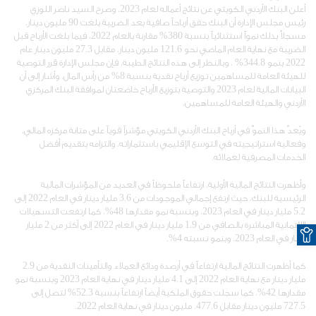
أعلن البنك الأردني الكويتي عن نتائج أعماله لعام 2023، وصرح السيد ناصر اللوزي
رئيس مجلس الإدارة أن البنك حقق أرباحاً صافية بعد الضريبة بلغت 90 مليون دينار،
مسجلاً بذلك نمواً استثنائياً بنسبة 380% مقارنة بالعام 2022، فيما بلغت الأرباح قبل
الضريبة مع نهاية العام الماضي نحو 121.6 مليون دينار، مقابل 27.3 مليون دينار عام
2022 بنمو 344.8% ، وبالنظر إلى هذه النتائج الطيبة، فإن مجلس الإدارة قرر التوصية
للهيئة العامة للمساهمين توزيع أرباح نقدية بنسبة 8% من رأس المال. وأشار إلى أن
البيانات المالية لعام 2023 والتوصية بتوزيع الأرباح خاضعتان لموافقة البنك المركزي
الأردني والهيئة العامة للمساهمين.
ويُعدّ هذا النموّ في أرباح البنك الأردني الكويتي مؤشراً قوياً على متانة مركزه المالي،
وفعالية استراتيجيته في التوسع الإقليمي باستثماراته، والتزامه بتقديم أفضل
الخدمات المصرفية لعملائه.
وأظهرت النتائج المالية الأولية، ارتفاعاً ملحوظاً في العديد من المؤشرات المالية
الرئيسية للبنك، حيث ارتفع إجمالي الموجودات من 3.6 مليار دينار في العام 2022 إلى
5.2 مليار دينار في العام 2023، وبنسبة نمو مقدارها 48%، كما ارتفعت التسهيلات
O
الائتمانية المباشرة بالصافي من 1.9 مليار دينار في العام 2022 إلى أكثر من 2 مليار
دينار في العام 2023، وبنمو نسبته 4%.
كما أظهرت النتائج المالية ارتفاعاً في أرصدة ودائع العملاء والتأمينات النقدية من 2.9
مليار دينار مع نهاية العام 2022 إلى 4.1 مليار دينار في نهاية العام 2023 وبنسبة نمو
مقدارها 42%، كما سجلت حقوق الملكية أيضاً ارتفاعاً بنسبة 52.3% لتصل إلى
727.5 مليون دينار مقابل 477.6. مليون دينار في نهاية العام 2022.