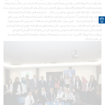
مع مؤسسة لوياك الاردن، والذي يهدف إلى صقل شخصية الشباب من خلال تمكينهم
ومنحهم فرصة التعرف والانخراط بسوق العمل، من خلال هذا البرنامج، الذي يشمل عدة
محاضرات، بالإضافة إلى تطبيق عملي من خلال تدريبهم في دوائر البنك المختلفة.
O
وشهد هذا البرنامج 13 متدرباً من مختلف محافظات المملكة منهم 8 متدربين في
مكاتب الإدارة الرئيسية في عمان، بالإضافة إلى استضافة 5 متدربين التحقوا بفروع
البنك في المحافظات، حيث تم تدريب كل منهم في محافظته. وفي إختتام البرنامج
أقيم حفل تكريم للطلبة المشاركين بحضور كل من إدارة البنك الأردني الكويتي
ومؤسسة لوياك (الاردن)، حيث تم تسليمهم الشهادات والهدايا التقديرية المقدمة
من قبل البنك.