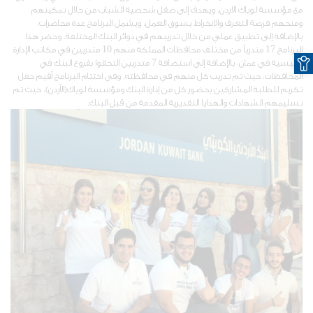
مع مؤسسة لوياك الاردن، ويهدف إلى صقل شخصية الشباب من خلال تمكينهم
ومنحهم فرصة التعرف والانخراط بسوق العمل، ويشمل البرنامج عدة محاضرات،
بالإضافة إلى تطبيق عملي من خلال تدريبهم في دوائر البنك المختلفة. وحضر هذا
O
البرنامج 17 متدرباً من مختلف محافظات المملكة منهم 10 متدربين في مكاتب الإدارة
الرئيسية في عمان، بالإضافة إلى استضافة 7 متدربين التحقوا بفروع البنك في
المحافظات، حيث تم تدريب كل منهم في محافظته. وفي اختتام البرنامج أقيم حفل
تكريم للطلبة المشاركين بحضور كل من إدارة البنك ومؤسسة لوياك(الأردن)، حيث تم
تسليمهم الشهادات والهدايا التقديرية المقدمة من قبل البنك.