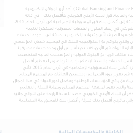
أعلنت الهيئة المصرفية العالمية والمراجعة المالية (Global Banking and Finance Review )، أحد أبرز المواقع الإلكترونية
ية والمالية، فوز البنك الأردني الكويتي كأفضل بنك في ثلاثة
مجالات وهي: أفضل بنك تجزئة، أفضل بنك لإدارة الثروات، إضافة إلى أفضل بنك في المسؤولية الإجتماعية في الأردن للعام 2015.
لكويتي في إيجاد الحلول والخدمات المصرفية المبتكرة لتلبية
هزة الصراف الآلي وقنواته الإلكترونيه. اضافة الى جودة الخدمات
ريح والذي يتوائم مع استراتيجية البنك في تجسيد شعاره المؤسسي
لإدارة الثروات في الأردن، فقد تم تأسيس أول وحدة خدمات مصرفية
دني الكويتي في عام 2006، واستطاع بناء علاقات قوية مع البنوك الدولية والمؤسسات المالية المتخصصة
لة من الخدمات والإستشارات في إدارة الثروات، وبما يعطي أفضل
العوائد في جو من الثقة والخصوصية. أما الجائزة الثالثة، جائزة أفضل بنك للمسؤولية الإجتماعية في الأردن لعام 2015، تأتي
مه في تعزيز دوره الاجتماعي وتحسين العلاقات مع المجتمع المحلي
ريك مع باقي المؤسسات الوطنية ومكمل لدور الدولة في هذا المجال
ة والتي تعود لمنفعة المجتمع المحلي وحماية البيئة والتعليم
ذكر أن البنك الأردني الكويتي حصد للسنة الرابعة على التوالي جائزة
لتوالي جائزتي أفضل بنك تجزئة وأفضل بنك للمسؤولية الاجتماعية
الخزينة والمؤسسات المالية
ل