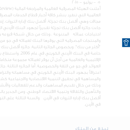
٠٥ - يوليو - ٢٠١٥
العالمية التي تنفرد بنشر كافة أخبار قطاع الخدمات المصرف
جاءت جائزة أفضل بنك تجزئة تقديراً لجهود البنك الأردني ا
احتياجات عملائه المتنوعة ، وذلك من خلال شبكة فروعه وأج
O
والمنتجات المصرفيه التي يوفرها البنك لعملائه في جو م
"أكثر من بنك". وبخصوص الجائزة الثانية، جائزة أفضل بنك 
خاصة في البنك الأر
الإقليمية والعالمية من أجل أن يوفر لعملائه مجموعة متكام
اعترافاً بجهود البنك الأردني الكويتي في مساهماته والتزا
والمساهمة في تحقيق التنمية الاقتصادية والاجتماعية كش
وذلك من خلال تقديم المساهمات والدعم للفعاليات والأنشط
والتأهيل والثقافة وتنمية الاقتصاد الوطني. ومن الجدير بال
أفضل بنك لإدارة الثروات في الأردن والسنة الثالثة على ا
في الأردن.
نبذة عن البنك