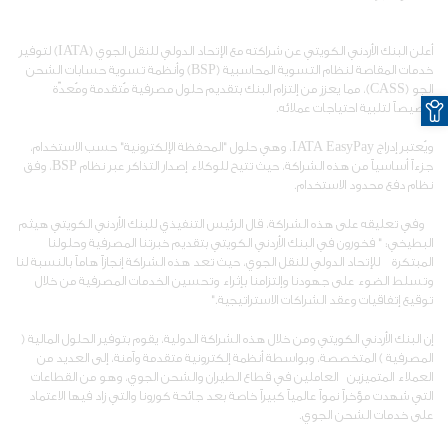
أعلن البنك الأردني الكويتي عن شراكته مع الإتحاد الدولي للنقل الجوي (IATA) لتوفير
خدمات المقاصة لنظام التسوية المحاسبية (BSP) وأنظمة تسوية حسابات الشحن
الجو (CASS)، مما يعزز من إلتزام البنك بتقديم حلول مصرفية مُتقدمة ومُعدّة
O
خصيصاً لتلبية احتياجات عملائه.
ويُعتبر إدراج IATA EasyPay، وهي حلول "المحفظة الإلكترونية" حسب الاستخدام،
جزءاً أساسياً من هذه الشراكة، حيث تتيح للوكلاء إصدار التذاكر عبر نظام BSP، وفق
نظام دفع محدود الاستخدام.
وفي تعليقه على هذه الشراكة، قال الرئيس التنفيذي للبنك الأردني الكويتي هيثم
البطيخي: " فخورون في البنك الأردني الكويتي بتقديم خبرتنا المصرفية وحلولنا
المبتكرة للإتحاد الدولي للنقل الجوي، حيث تعد هذه الشراكة إنجازاً هاماً بالنسبة لنا
وتسلط الضوء على جهودنا وإلتزامنا بإثراء وتحسين الخدمات المصرفية من خلال
توقيع إتفاقيات وعقد الشراكات الاستراتيجية."
إن البنك الأردني الكويتي ومن خلال هذه الشراكة الدولية، يقوم بتوفير الحلول المالية (
المصرفية ) المتخصصة، وبواسطة أنظمة إلكترونية متقدمة وآمنة، إلى العديد من
العملاء المتميزين العاملين في قطاع الطيران والشحن الجوي، وهو من القطاعات
التي شهدت مؤخراً نمواً عالمياً كبيراً خاصة بعد جائحة كورونا والتي زاد فيها الاعتماد
على خدمات الشحن الجوي.