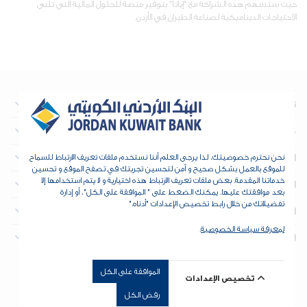
حيث ستسهم هذه الشراكة مع "إياتا" بتوفير منصة للحلول المالية التي تلبي
الاحتياجات الديناميكية لصناعة الطيران في الأردن.
نبذة عن البنك
معلومات تهم المستثمرين
العقارات
نحن نحترم خصوصيتك، لذا يرجى العلم أننا نستخدم ملفات تعريف الارتباط للسماح
للموقع بالعمل بشكل صحيح و آمن لتحسين تجربتك في تصفح الموقع و تحسين
خدماتنا المقدمة. بعض ملفات تعريف الارتباط هذه اختيارية و لا يتم استخدامها إلا
الخزينة والمؤسسات المالية
بعد موافقتك عليها. يمكنك الضغط على " الموافقة على الكل"، أو إدارة
تفضيلاتك من خلال رابط تخصيص الإعدادات "أدناه."
الأدوات والدعم
لمعرفة سياسة الخصوصية
.
للتواصل
الموافقة على الكل
حقوق الطبع والنشر © 2026 البنك الأردني الكويتي - جميع الحقوق
تخصيص الإعدادات
محفوظة. طور بواسطة
dot.jo
رفض الكل