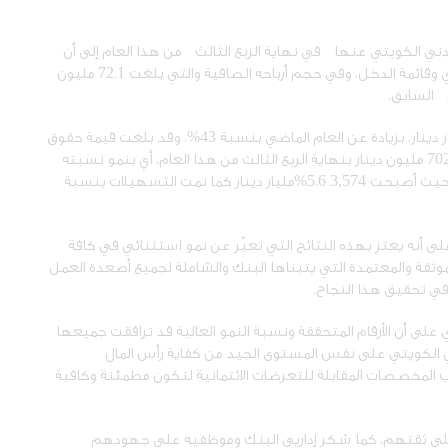
لاردني الكويتي عنها في نهاية الربع الثالث من هذا العام إلى أن
البنك حقق قفزات واضحة في جميع بنود قائمة المركز المالي وقائمة الدخل، وفي حجم أرباحه الصافية والتي بلغت 72.1 مليون
م السابق.
كما نما صافي قيمة الموجودات لدى البنك ليبلغ 5,072 مليار دينار، بزيادة عن العام الماضي بنسبة 43%، وقد بلغت قيمة حقوق
الملكية العام الماضي مبلغ 477.6 مليون دينار وأصبحت 702.8 مليون دينار بنهاية الربع الثالث من هذا العام، أي بنمو نسبته
%5.6
مليار دينار كما نمت التسهيلات بنسبة
 أنه يعتز بهذه النتائج التي تعبّر عن نمو استثنائي في كافة
الموثقة والمعتمدة التي يتبناها البنك والشاملة لجميع أصعدة العمل
 في تحقيق هذا النجاح.
لى أن الأرقام المتحققة ونسبة النمو العالية قد ترافقت جميعها
ني الكويتي على نفس المستوى الجيد من كفاية رأس المال
17.%، كما رفع جميع نسب المخصصات المقابلة للتعرضات الائتمانية لتكون مطمئنة وكافية
لى ثقتهم، كما شكر إداريي البنك وموظفيه على جهودهم