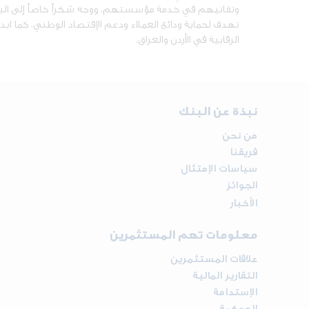
وتفانيهم في خدمة مؤسستهم، ووجه شكراً خاصاً إلى البنك 
تهدف لحماية ودائع العملاء ودعم الإقتصاد الوطني، كما ابدى
الرقابية في الأردن والعراق.
نبذة عن البنك
من نحن
فريقنا
سياسات الإمتثال
الجوائز
الأخبار
معلومات تهم المستثمرين
علاقات المستثمرين
التقارير المالية
الإستدامة
الحوكمة