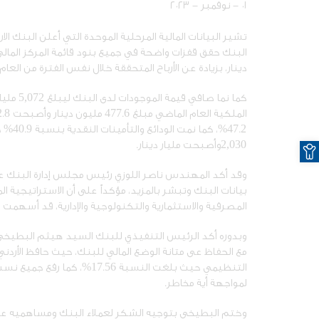
٠١ - نوفمبر - ٢٠٢٣
تشير البيانات المالية المرحلية الموحدة التي أعلن البنك ا
دينار، بزيادة عن الأرباح المتحققة خلال نفس الفترة من العا
47.2%، كما نمت الودائع والتأمينات النقدية بنسبة 40.9% حيث أصبحت 3,574
O
2,030مليار دينار.
وأصبحت
وقد أكد المهندس ناصر اللوزي رئيس مجلس إدارة البنك على
بيانات البنك وتبشر بالمزيد، مؤكداً على أن الاستراتيجية 
المصرفية والاستثمارية والتكنولوجية والإدارية، قد أسهمت
وبدوره أكد الرئيس التنفيذي للبنك السيد هيثم البطيخي ع
مع الحفاظ عى متانة الوضع المالي للبنك، حيث حافظ الأرد
التنظيمي حيث بلغت النسبة 56
لمواجهة أية مخاطر.
وختم البطيخي بتوجيه الشكر لعملاء البنك ومساهميه ع