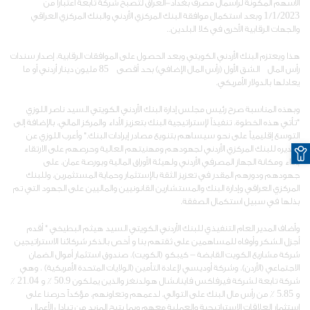
الأسهم المكونة لرأسمال مصرف بغداد-العراق لتصبح شركة تابعة اعتباراً من
1/1/2023 وبعد استكمال موافقة البنك المركزي الأردني والبنك المركزي العراقي
والجهات الرقابية الأخرى في كلا البلدين..
هذا ويعتزم البنك الأردني الكويتي وبعد الحصول على الموافقات الرقابية، إصدار سندات
رأس المال الشق الأول (رأس المال الإضافي) بحد أقصى 85 مليون دينار أردني أو ما
يعادلها بالدولار الأمريكي.
وبهذه المناسبة صرح رئيس مجلس إدارة البنك الأردني الكويتي السيد ناصر اللوزي
"تأتي هذه الخطوة، تنفيذاً لإستراتيجية البنك بتعزيز الأداء والمركز المالي، بالإضافة إلى
التوسع إقليمياً على نحو سيساهم بتنويع مصادر إيرادات البنك." وأعرب اللوزي عن
O
تقديره للبنك المركزي الأردني لجهودهم ومهنيتهم العالية وحرصهم على الارتقاء
بأداء ومكانة الجهاز المصرفي الأردني ولهيئة الأوراق المالية وبورصة عمان، على
جهودهم ودورهم المقدر في تعزيز الثقة بالإستثمار وحماية المستثمرين، وللبنك
المركزي العراقي وإدارة البنك والمستشارين القانونيين والماليين على الجهود التي تم
بذلها في سبيل استكمال الصفقة.
وأضاف المدير العام التنفيذي للبنك الأردني الكويتي السيد هيثم البطيخي " أقدم
أجزل الشكر وأوفاه للمساهمين على ثقتهم بنا و أخص بالذكر شركائنا الاستراتيجين
شركة مشاريع الكويت القابضة – كيبكو (الكويت)، صندوق استثمار أموال الضمان
الاجتماعي (الأردن)، وشركة أوديسي لإعادة التأمين (الولايات المتحدة الأمريكية) ، وهي
شركة تابعة لشركة فيرفاكس فاينانشال هولدنغز والذين يملكون 50.9 ٪ و 21.04 ٪
و 5.85 ٪ من رأس مال البنك على التوالي، لدعمهم وتعاونهم، مؤكداً حرصنا على
استثمار العلاقات الاستراتيجية والعملية معهم وبما يتيح المزيد من تبادل الأعمال