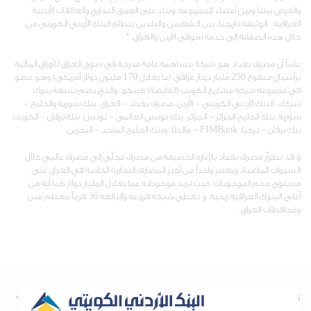
والفرص بيننا وبين أعضاء المجموعة. وبناء على العمق التجاري والعلاقات الأردنية
العراقية الوثيقة تاريخيا، بين الشعبين والبلدين يتطلع البنك الأردني الكويتي من
خلال هذه الصفقة إلى خدمة سوقي الأردن والعراق. "
علماً أن مصرف بغداد هو شركة مساهمة عامة مدرجة في سوق العراق للأوراق المالية،
برأسمال مدفوع 250 مليار دينار عراقي (ما يعادل 170 مليون دولار أمريكي) وهو عضو
في مجموعة شركة مشاريع الكويت (القابضة) كيبكو، والذي يضم تسعة بنوك
شركاء: البنك الأردني الكويتي - الأردن، مصرف بغداد - العراق، بنك سورية والخليج -
سورية، بنك الخليج الجزائر - الجزائر، بنك تونس العالمي - تونس، بنك برقان – الكويت،
بنك برقان – تركيا، FIMBank
– مالطا، وبنك الخليج المتحد - البحرين.
و قد تطوّر مصرف بغداد بالإدارة الحصيفة من مصرف محلّي إلى مصرف عالمي خلال
السنوات الماضية، ويعتبر واحداً من أكبر المصارف التجارية الخاصة في العراق على
مستوى حجم الموجودات، حيث تزيد موجوداته عما يعادل المليار دولار كما أنه من
أعلى البنوك العراقية ربحية، و تغطي شبكة فروعه والبالغة 36 فرعاً معظم مدن
ومحافظات العراق.
نبذة عن البنك