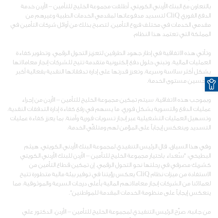
بالتعاون مع البنك الأردني الكويتي، أطلقت مجموعة الخليج للتأمين – الأردن خدمة
الدفع الفوري CliQ لتسديد مدفوعاتها لمقدمي الخدمات الطبية وغيرهم من
مقدمي الخدمات في مختلف فروع التأمين، لتصبح بذلك من أوائل شركات التأمين في
المملكة التي تعتمد هذا النظام.
وتأتي هذه الاتفاقية في إطار جهود الطرفين لتعزيز التحول الرقمي، وتطوير كفاءة
العمليات المالية، وتبني حلول دفع إلكترونية متقدمة تتيح للشركات إنجاز معاملاتها
بشكل أكثر سلاسة وسرعة، وتعزز قدرتها على إدارة تدفقاتها النقدية بفعالية أكبر
O
وتحسين مستوى الخدمة.
وبموجب هذه الاتفاقية، سيتم تمكين مجموعة الخليج للتأمين – الأردن من إجراء
عمليات الدفع والتسوية بشكل فوري، ما يسهم في رفع كفاءة إدارة التدفقات النقدية،
وتسهيل العمليات التشغيلية عبر إنجاز تسويات فورية وآمنة، بما يعزز كفاءة عمليات
التسديد وينعكس إيجاباً على المؤمن لهم ومتلقّي الخدمة.
وفي هذا السياق، قال الرئيس التنفيذي لمجموعة البنك الأردني الكويتي، هيثم
البطيخي: "سُعداء باختيار مجموعة الخليج للتأمين – الأردن للبنك الأردني الكويتي
كشريك مصرفي في رحلتها نحو التحول الرقمي. إن تمكين قطاع التأمين من
الاستفادة من ميزات نظام CliQ يعكس رؤيتنا في توفير بيئة مالية متطورة تتيح
لعملائنا من الشركات إنجاز معاملاتهم المالية بأعلى درجات السرعة والموثوقية، مما
ينعكس إيجاباً على منظومة الخدمات المقدمة للمواطنين".
من جانبه، صرّح الرئيس التنفيذي لمجموعة الخليج للتأمين – الأردن، الدكتور علي