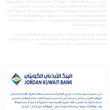
الوزني: " تمثل هذه الخطوة امتداداً لرؤيتنا الاستراتيجية في تعزيز التحول الرقمي ورفع
كفاءة وسرعة المعاملات المالية. ونؤمن بأن هذا التعاون يجسّد التزامنا المستمر
بالابتكار واعتماد أحدث الحلول الرقمية، بما يسهم في تحسين كفاءة عمليات الدفع
لدينا ويعزز رضا مقدمي الخدمات من خلال تسويات فورية وآمنة، إلى جانب انعكاسه
الإيجابي والمباشر على المؤمن لهم ومتلقّي الخدمة عبر تسريع الإجراءات وتحسين
جودة تجربة الخدمة المقدمة".
ويعكس هذا التعاون حرص الجانبين على دعم منظومة الدفع الإلكتروني في
المملكة، وتعزيز التكامل بين القطاعين المصرفي والتأميني، من خلال تبنّي تقنيات
مالية حديثة تسهم في بناء بيئة مالية أكثر تطورًا وكفاءة.
نبذة عن البنك
معلومات تهم المستثمرين
العقارات
نحن نحترم خصوصيتك، لذا يرجى العلم أننا نستخدم ملفات تعريف الارتباط للسماح
للموقع بالعمل بشكل صحيح و آمن لتحسين تجربتك في تصفح الموقع و تحسين
خدماتنا المقدمة. بعض ملفات تعريف الارتباط هذه اختيارية و لا يتم استخدامها إلا
الخزينة والمؤسسات المالية
بعد موافقتك عليها. يمكنك الضغط على " الموافقة على الكل"، أو إدارة