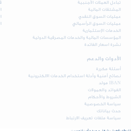
تبادل العملات الأجنبية
ق
المشتقات المالية
ا
عمليات السوق النقدي
ا
عمليات السوق الرأسمالي
ا
الخدمات الإستثمارية
المؤسسات المالية والخدمات المصرفية الدولية
نشرة اسعار الفائدة
الأدوات والدعم
أسئلة مكررة
نصائح أمنية وأدلة استخدام الخدمات الالكترونية
مولد IBAN
الفوائد والعمولات
الشروط والأحكام
سياسة الخصوصية
حدث بياناتك
سياسة ملفات تعريف الارتباط
اح للموقع بالعمل بشكل صحيح و آمن لتحسين