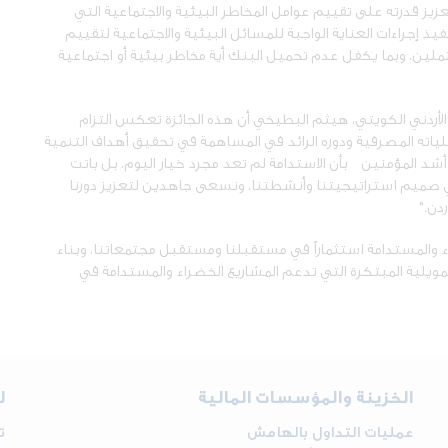
عزيز قدرته على تقييم عوامل المخاطر البيئية والاجتماعية التي
يذ إجراءات العناية الواجبة للمسائل البيئية والاجتماعية لتقييم
حتملين، وبما يكفل عدم تحميل البنك أية مخاطر بيئية أو اجتماعية
الأردني الكويتي، هيثم البطيخي أن هذه الجائزة تعكس التزام
ياته المصرفية ودوره الرائد في المساهمة في تحقيق أهداف التنمية
ن أشد المؤمنين بأن الاستدامة لم تعد مجرد خيار اليوم، بل باتت
 صميم استراتيجيتنا وأنشطتنا، ونسعى جاهدين لتعزيز دورنا
دن."
اء والمستدامة استثماراً في مستقبلنا ومستقبل مجتمعاتنا، وبناء
يلية المبتكرة التي تدعم المشاريع الخضراء والمستدامة في
الخزينة والمؤسسات المالية
ل
عمليات التداول بالهامش
ت