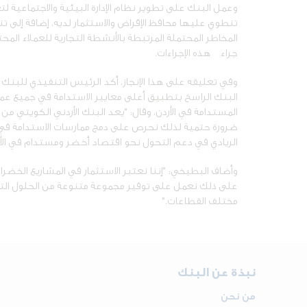
وعمل البنك على تطوير نظام الإدارة البيئية والاجتماعية لت
تنطوي عليها محافظ الإقراض والاستثمار لديه، إضافة إلى تنف
المخاطر المحتملة المرتبطة بالأنشطة التجارية للعملاء الم
جراء هذه الإجراءات.
وفي تعليقه على هذا الإنجاز، أكد الرئيس التنفيذي للبنك 
البنك الراسخ بتطبيق أعلى معايير الاستدامة في جميع عمل
المستدامة في الأردن، وقال: "يعد البنك الأردني الكويتي م
ضرورة حتمية لذلك نحرص على دمج ممارسات الاستدامة في
الريادي في دعم التحول نحو اقتصاد أخضر ومستدام في الأر
وأضاف البطيخي: "إننا نعتبر الاستثمار في المشاريع الخضر
على ذلك نعمل على توفير مجموعة متنوعة من الحلول التمو
مختلف القطاعات."
نبذة عن البنك
من نحن