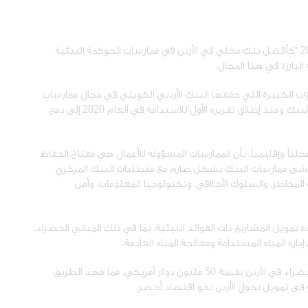
فاز البنك الأردني الكويتي بجائزة يوروموني للتميز لعام 2023 "كأفضل بنك محلي في الأردن في ممارسات الحوكمة البيئية
زات الكبيرة التي حققها البنك الأردني الكويتي في مجال ممارسات
الحوكمة البيئية والاجتماعية وحوكمة الشركات، حيث عمد البنك ومنذ إطلاق تقريره الأول للاستدامة في العام 2020 إلى دمج
ياً وإقليمياً، بأن الممارسات المسؤولة للأعمال هي مفتاح الحفاظ
تتماشى ممارسات البنك بشكل صارم مع متطلبات البنك المركزي
رة المخاطر، والسلوك الأخلاقي، وتكنولوجيا المعلومات، وأمن
 تمويل المشاريع ذات الفوائد البيئية، بما في ذلك المباني الخضراء،
ارة المياه المستدامة ومعالجة المياه العادمة.
وفي خطوة رائدة، أصدر البنك في العام 2023 أول سندات خضراء في الأردن بقيمة 50 مليون دولار أمريكي، مما مهد الطريق
 في تمويل تحول الأردن نحو اقتصاد أخضر.