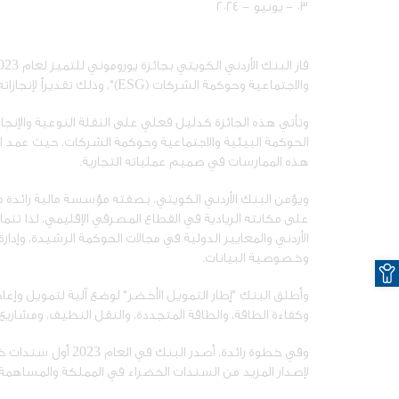
٠٣ - يونيو - ٢٠٢٤
والاجتماعية وحوكمة الشركات (ESG)"، وذلك تقديراً لإنجازاته البارزة في هذا المجال.
وتأتي هذه الجائزة كدليل فعلي على النقلة النوعية والإنجا
هذه الممارسات في صميم عملياته التجارية.
ويؤمن البنك الأردني الكويتي، بصفته مؤسسة مالية رائدة محل
على مكانته الريادية في القطاع المصرفي الإقليمي، لذا 
الأردني والمعايير الدولية في مجالات الحوكمة الرشيدة، وإدا
O
وخصوصية البيانات.
وأطلق البنك "إطار التمويل الأخضر" لوضع آلية لتمويل وإعادة
وكفاءة الطاقة، والطاقة المتجددة، والنقل النظيف، ومشاريع إد
لإصدار المزيد من السندات الخضراء في المملكة والمساهمة