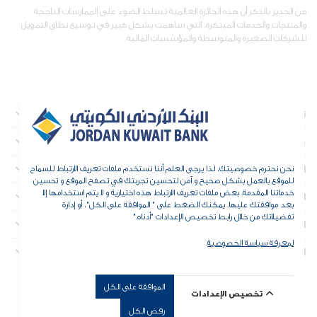
من الجدير بالذكر أن هذه الجائزة العالمية تسلط الضوء على الممارسات الناجحة
والمنتجات والخدمات المبتكرة، التي ساهمت بشكل كبير في توسيع نطاق التمويل
للشركات الصغيرة والمتوسطة والمؤسسات المالية.
نبذة عن البنك
معلومات تهم المستثمرين
العقارات
نحن نحترم خصوصيتك، لذا يرجى العلم أننا نستخدم ملفات تعريف الارتباط للسماح
للموقع بالعمل بشكل صحيح و آمن لتحسين تجربتك في تصفح الموقع و تحسين
خدماتنا المقدمة. بعض ملفات تعريف الارتباط هذه اختيارية و لا يتم استخدامها إلا
الخزينة والمؤسسات المالية
بعد موافقتك عليها. يمكنك الضغط على " الموافقة على الكل"، أو إدارة
تفضيلاتك من خلال رابط تخصيص الإعدادات "أدناه."
الأدوات والدعم
لمعرفة سياسة الخصوصية
.
للتواصل
الموافقة على الكل
حقوق الطبع والنشر © 2026 البنك الأردني الكويتي - جميع الحقوق
تخصيص الإعدادات
محفوظة. طور بواسطة
dot.jo
رفض الكل