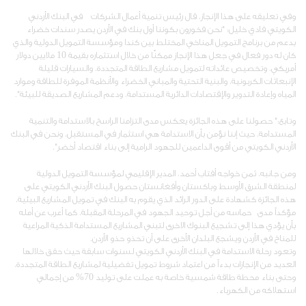
وفي تعليقه على هذا الإنجاز، قال رئيس تنمية أعمال الشركات في البنك الأردني
الكويتي فادي خليل: "نحن فخورون بكوننا أول بنك في الأردن يصدر سندات خضراء
بدعم من برنامج التمويل المناخي المختلط بين كندا ومؤسسة التمويل الدولية والذي
كان له دور فعال في جعل هذا الإنجاز ممكنًا من خلال استثماره بقيمة 10 ملايين دولار
أمريكي، وتخصيص عائداته لتمويل مشاريع الطاقة المتجددة، والسيارات قليلة
الإنبعاثات الكربونية، والبنية التحتية والمباني الخضراء والأنظمة الموفرة للطاقة وموارد
المياه وإعادة التدوير والإقتصادات الدائرية المستدامة، ودعم المشاريع الصديقة للبيئة".
وتابع:" حصولنا على هذه الجائزة يعكس مدى التزامنا الراسخ بالاستدامة والتنمية
المستدامة، حيث إننا نؤمن بأن الاستدامة هي استثمار في المستقبل، ونحن في البنك
الأردني الكويتي من أقوى الداعمين للجهود الرامية إلى بناء اقتصاد أخضر".
ومن جانبه، ثمن خواجه أفتاب أحمد، المدير الإقليمي لمؤسسة التمويل الدولية
لمنطقة الشرق الأوسط وباكستان وأفغانستان حصول البنك الأردني الكويتي على
هذه الجائزة كشهادة على الدور الرائد الذي يقوم به البنك في تمويل المشاريع البيئية،
مؤكداً مدى حماسه من أجل توحيد الجهود في المرحلة المقبلة، كما أعرب عن أمله
بأن يؤدي هذا إلى تشجيع البنوك الاخرى لتبني المشاريع المستدامة الذكية المراعية
للمناخ في الأردن ويشجع البلدان الأخرى على أن تحذو حذو الأردن.
وتعود رحلة الاستدامة في البنك الأردني الكويتي لسنوات سابقة حيث حقق خلالها
العديد من الإنجازات بدءاً من اعتماد شروط تمويل تفضيلية لمشاريع الطاقة المتجددة،
وحتى بناء محطة طاقة شمسية خاصة به عملت على توليد 70% من إجمالي
استهلاكه من الكهرباء.