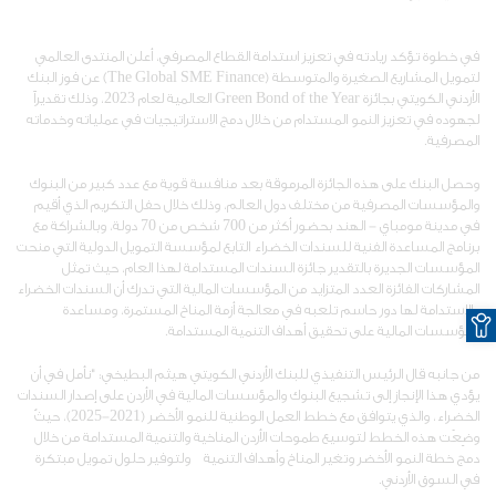
في خطوة تؤكد ريادته في تعزيز استدامة القطاع المصرفي، أعلن المنتدى العالمي
لتمويل المشاريع الصغيرة والمتوسطة (The Global SME Finance) عن فوز البنك
الأردني الكويتي بجائزة Green Bond of the Year العالمية لعام 2023، وذلك تقديراً
لجهوده في تعزيز النمو المستدام من خلال دمج الاستراتيجيات في عملياته وخدماته
المصرفية.
وحصل البنك على هذه الجائزة المرموقة بعد منافسة قوية مع عدد كبير من البنوك
والمؤسسات المصرفية من مختلف دول العالم، وذلك خلال حفل التكريم الذي أقيم
في مدينة مومباي - الهند بحضور أكثر من 700 شخص من 70 دولة، وبالشراكة مع
برنامج المساعدة الفنية للسندات الخضراء التابع لمؤسسة التمويل الدولية التي منحت
المؤسسات الجديرة بالتقدير جائزة السندات المستدامة لهذا العام، حيث تمثل
المشاركات الفائزة العدد المتزايد من المؤسسات المالية التي تدرك أن السندات الخضراء
O
والاستدامة لها دور حاسم تلعبه في معالجة أزمة المناخ المستمرة، ومساعدة
المؤسسات المالية على تحقيق أهداف التنمية المستدامة.
من جانبه قال الرئيس التنفيذي للبنك الأردني الكويتي هيثم البطيخي: "
نأمل في أن
يؤدي هذا الإنجاز إلى تشجيع البنوك والمؤسسات المالية في الأردن على إصدار السندات
الخضراء، والذي يتوافق مع
خطط العمل الوطنية للنمو الأخضر (2021-2025)، حيثُ
وضِعَت هذه الخطط لتوسيع طموحات الأردن المناخية والتنمية المستدامة من خلال
دمج خطة النمو الأخضر وتغير المناخ وأهداف التنمية ولتوفير حلول تمويل مبتكرة
في السوق الأردني.