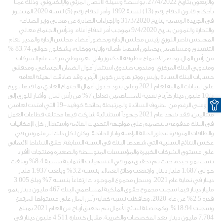
والأربعون بتاريخ 27/4/2022، بواسطة وسيلة الاتصال المرئي والإلكتروني، وذلك عملاً
بأحكام قانون الدفاع رقم (13) لسنة 1992 وأمر الدفاع رقم (5) لسنة 2020 المنشور
في الجريدة الرسمية بتاريخ 31/3/2020 والإجراءات الصادرة عن معالي وزير الصناعة
والتجارة والتموين بتاريخ 9/4/2020 بموجب أمر الدفاع أعلاه. وترأس الاجتماع معالي
المهندس ناصر اللوزي رئيس مجلس الإدارة وبحضور أعضاء مجلس الإدارة والمدير العام
التنفيذي ومساهمين يحملون أسهما «أصالة وإنابة ووكالة» يشكلون حوالي 83.74 %
من رأس المال، وحضر الاجتماع عطوفة الدكتور وائل العرموطي مراقب عام الشركات
ومندوبي البنك المركزي، ومندوب صندوق استثمار أموال الضمان الاجتماعي، ومدققي
حسابات البنك السادة برايس ووتر هاوس كوبرز، الأردن. وقد صادقت الهيئة العامة
على البيانات المالية لعام 2021 وعلى بنود جدول أعمال الاجتماع العادي بما فيها توزيع
O
10.5 مليون دينار كأرباح نقدية للمساهمين تعادل 7% من رأس المال. وأشار اللوزي إلى
أنه وعلى الرغم من الظروف السائدة والمرتبطة بجائحة كوفيد-19 التي امتدت لعامين
متتاليين، فقد شهد عام 2021 جهوداً استثنائية شاركت فيها مختلف قطاعات العمل
في البنك مدفوعة بالتصميم على مواجهة التحديات القائمة واستغلال كل الإمكانيات
والطاقات المتوفرة لتجاوز الحالة الراهنة وآثار الجائحة. وكان لكل ذلك أثر ملموس في
عكس النتائج السلبية التي شهدها البنك في السنة السابقة. حقق النشاط الائتماني
على مستوى الشركات الكبيرة والمؤسسات المتوسطة والصغيرة ومنتجات الأفراد
نسب نمو جيدة، حيث تم تحقيق نمو في التسهيلات الائتمانية بنسبة 8.4% وبلغت
حوالي 1.687 مليار دينار. وارتفعت ودائع العملاء بنسبة 3.2% وبلغت 1.937 مليار
دينار في نهاية عام 2021. وسجل مجموع الموجودات ارتفاعاً بنسبة 7% وبلغ 3.005
مليار دينار فيما سجلت مجموع حقوق الملكية لمساهمي البنك 467 مليون دينار بنمو
قدره 2.5% عن عام 2020، وحافظت نسبة كفاية رأس المال على مستواها المرتفع
وسجلت 18.94%. وكمحصلة لنتائج الأعمال تم تحقيق أرباح عن العام 2021 بمبلغ
7.704 مليون دينار، بعد المخصصات والضريبة، مقابل خسارة 4.511 مليون دينار في