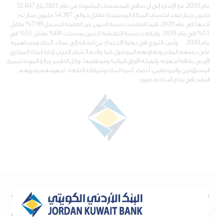
عام 2020، مع الإشارة إلى أن صافي المخصصات المأخوذة عن عام 2021 بلغ 32.847
مليون دينار (بعد احتساب المبالغ المستردة) مقابل حوالي 54.307 مليون دينار تم
أخذها في عام 2020. فيما انخفضت نسبة الديون غير العاملة لتسجل 7.99% مقابل
11% في عام 2020. وارتفعت نسبة التغطية للديون وسجلت 68% مقابل 55% في
عام 2020. وأعرب اللوزي في نهاية الاجتماع عن امتنانه إلى عملاء البنك ومساهميه
على دعمهم المقدر وتعاونهم الموصول كما وقدم الشكر الجزيل لإدارة البنك المركزي
الأردني بكافة أجهزته، ولهيئة الأوراق المالية وموظفيها، وكل التقدير وبالغ المودة لجميع
المسؤولين والموظفين، أعضاء أسرة البنك وشركاته التابعة، لجهودهم ودورهم
المقدر في نجاح البنك وتطوره.
نبذة عن البنك
معلومات تهم المستثمرين