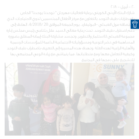
٢٠ - أبريل - ٢٠١٨
شارك البنك الأردني الكويتي برعاية فعاليات مهرجان " توحدنا يوحدنا" الخاص
O
بإضطرابات طيف التوحد بالتعاون مع مركز الأطفال المبتسمين لذوي الاحتياجات، الذي
استضافه مول العبدلي –البوليفارد، يوم الجمعة الموافق 20 /4/2018، الهادف إلى
دعم اضطراب طيف التوحد، تحت رعاية معالي السيد عقل بلتاجي رئيس مجلس إدارة
مجموعة العبدلي للاستثمار والتطوير، وتجسد مشاركة البنك إيمانه المطلق بضرورة
المساهمة في نشر التوعية ومسؤولياته الاجتماعية الداعمة للمؤسسات الرسمية
والأهلية الراعية لهذه الفئة .وتهدف هذه المسيرة إلى التعريف باضطراب طيف التوحد
وكيفية التعامل معها ومع متطلباتها، مما يتماشى مع زيادة الوعي المجتمعي بها
للتشجيع على دمجها في المجتمع.