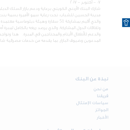
٠٧ - أكتوبر - ٢٠١٧
مدينة الحسين للشباب، تحت رعاية سمو الأميرة بسمة بنت طل
O
والذي أقيم بمشاركة 51 سفارة وهيئة دبلو
وثقافات الدول المشاركة، والذي يرصد ريعه بالكامل لمبرة 
والدعم للأطفال الأيتام والمحتاجين في المبرة. هذا وتواجد ا
المدعوين وضيوف البازار، بما يقدمه من خدمات مصرفية شاملة با
نبذة عن البنك
من نحن
فريقنا
سياسات الإمتثال
الجوائز
الأخبار