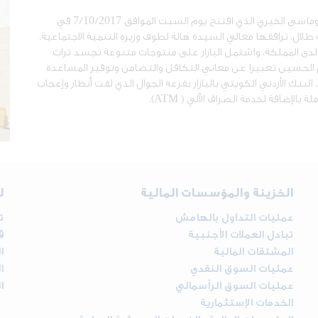
شارك البنك الأردني الكويتي برعاية ودعم بازار السلك الدبلوماسي الخيري الذي افتتح يوم السبت الموافق 7/10/2017 في
ال، ترافقها معالي السيدة هالة لطوف وزيرة التنمية الاجتماعية.
ماسية معتمدة لدى المملكة، واشتمل البازار على منتوجات متنوعة تجسد تراث
أم الحسين تعبيرا عن معاني التكافل والتضامن وتوفير المساعدة
لبنك الأردني الكويتي بالبازار بفرعه الجوال الذي لفت أنظار وإعجاب
لإضافة لخدمة الصراف الآلي ( ATM).
الخزينة والمؤسسات المالية
ل
عمليات التداول بالهامش
ت
تبادل العملات الأجنبية
ق
المشتقات المالية
ا
عمليات السوق النقدي
ا
عمليات السوق الرأسمالي
ا
الخدمات الإستثمارية