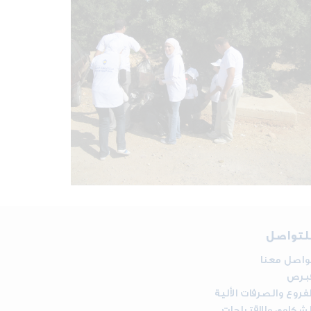
لتواصل
واصل معنا
برص
لفروع والصرفات الألية
لشكاوي والإقتراحات