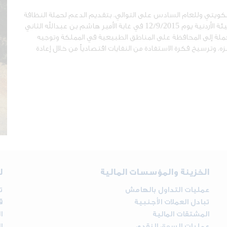
الكويتي وللعام السادس على التوالي، بتقديم الدعم لحملة النظافة
الوطنية بعنوان " نظفوا العالم " والتي نظمتها جمعية البيئة الأردنية يوم 12/9/2015 في غابة الأمير هاشم بن عبدالله الثاني
لحملة إلى المحافظة على المناطق الطبيعية في المملكة وتوجيه
زه، وترسيخ فكرة الاستفادة من النفايات اقتصادياً من خلال إعادة
الخزينة والمؤسسات المالية
ل
عمليات التداول بالهامش
ت
تبادل العملات الأجنبية
ق
المشتقات المالية
ا
عمليات السوق النقدي
ا