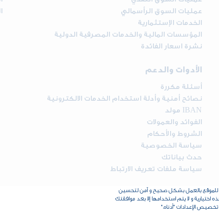
عمليات السوق الرأسمالي
ا
الخدمات الإستثمارية
المؤسسات المالية والخدمات المصرفية الدولية
نشرة اسعار الفائدة
الأدوات والدعم
أسئلة مكررة
نصائح أمنية وأدلة استخدام الخدمات الالكترونية
مولد IBAN
الفوائد والعمولات
الشروط والأحكام
سياسة الخصوصية
حدث بياناتك
سياسة ملفات تعريف الارتباط
اح للموقع بالعمل بشكل صحيح و آمن لتحسين
حقوق الطبع والنشر © 2026 البنك الأردني الكويتي - جميع الحقوق محفوظة. طور بواسطة
اختيارية و لا يتم استخدامها إلا بعد موافقتك
تخصيص الإعدادات "أدناه."