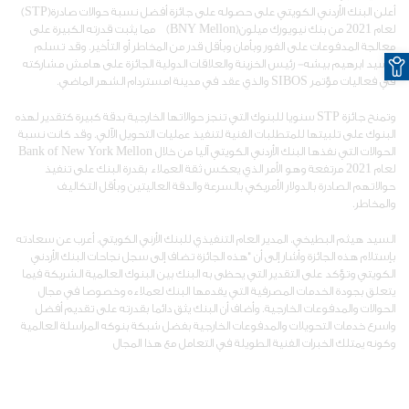
أعلن البنك الأردني الكويتي على حصوله على جائزة أفضل نسبة حوالات صادرة(STP)
لعام 2021 من بنك نيويورك ميلون(BNY Mellon) مما يثبت قدرته الكبيرة على
معالجة المدفوعات على الفور وبأمان وبأقل قدر من المخاطر أو التأخير. وقد تسلم
O
السيد ابرهيم بيشه- رئيس الخزينة والعلاقات الدولية الجائزة على هامش مشاركته
في فعاليات مؤتمر SIBOS والذي عقد في مدينة امستردام الشهر الماضي.
وتمنح جائزة STP سنويا للبنوك التي تنجز حوالاتها الخارجية بدقة كبيرة كتقدير لهذه
البنوك على تلبيتها للمتطلبات الفنية لتنفيذ عمليات التحويل الآلي. وقد كانت نسبة
الحوالات التي نفذها البنك الأردني الكويتي آليا من خلال Bank of New York Mellon
لعام 2021 مرتفعة وهو الأمر الذي يعكس ثقة العملاء بقدرة البنك على تنفيذ
حوالاتهم الصادرة بالدولار الأمريكي بالسرعة والدقة العاليتين وبأقل التكاليف
والمخاطر.
السيد هيثم البطيخي، المدير العام التنفيذي للبنك الأرني الكويتي، أعرب عن سعادته
بإستلام هذه الجائزة وأشار إلى أن "هذه الجائزة تضاف إلى سجل نجاحات البنك الأردني
الكويتي وتؤكد على التقدير التي يحظى به البنك بين البنوك العالمية الشريكة فيما
يتعلق بجودة الخدمات المصرفية التي يقدمها البنك لعملاءه وخصوصا في مجال
الحوالات والمدفوعات الخارجية. وأضاف أن البنك يثق دائما بقدرته على تقديم أفضل
واسرع خدمات التحويلات والمدفوعات الخارجية بفضل شبكة بنوكه المراسلة العالمية
وكونه يمتلك الخبرات الفنية الطويلة في التعامل مع هذا المجال