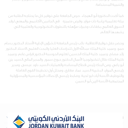
والتنمية المستدامة.
كما أكدت الدكتورة أبو الهيجاء، حرص الجامعة على توفير كل ما يحتاجه الطلبة من
بيئة تعليمية ريادية ذات موارد وفرص متميزة في الجانبين الأكاديمي والمهني لرفد
السوق العالمي بكفاءات وخبرات مؤهله بالتطورات التكنولوجية والعلمية التي
يشهدها العالم.
وحضر حفل توقيع الاتفاقية، نائب رئيس الجامعة للشؤون الإدارية الأستاذ الدكتور بسام
حمو، وعميد كلية الملك عبدالله الاول للدراسات العليا والبحث العلمي الاستاذ الدكتور
رائد مصلح، وعميد كلية الملك الحسين لعلوم الحوسبة الدكتور فراس غانم، وعميد
كلية الملك طلال لتكنولوجيا الأعمال الدكتور جورج سمور، والمدير المالي السيد يزن
أبو ياغي، ومن البنك رئيس قطاع المساندة والعمليات السيد داود عيسى، ومدير
رئيسي الموارد البشرية السيد عماد مغاري، ومحلل أول تخطيط القوى العاملة
والتوظيف الآنسة آيات ابو لحية، وضابط رئيسي الإتصالات المؤسسية والمسؤولية
المجتمعية الآنسة لارين أبو السمن.
نبذة عن البنك