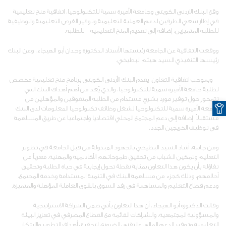
وقع البنك الاردني الكويتي وجامعة الأميرة سمية للتكنولوجيا، اتفاقية منح تعليمية
في إطار سعي الطرفين لدعم العملية التعليمية وتوفير الفرص التعليمية والوظيفية
للطلبة المتميزين، إضافة إلى تقديم المنح التعليمية للطلبة.
ووقعت الاتفاقية عن الجامعة رئيستها الأستاذ الدكتورة وجدان أبو الهيجاء، وعن البنك
رئيسها التنفيذي السيد هيثم البطيخي.
وبموجب اتفاقية التعاون، يقدم البنك الأردني الكويتي برنامج منح تعليمية مخصص
لطلبة جامعة الأميرة سمية للتكنولوجيا، والذي يُعد من أهم أهداف البنك التي
O
تتمحور حول توفير مورد بشري مستدام من الطلبة المتفوقين والمؤهلين من
جامعة الأميرة سمية للتكنولوجيا لشغل وظائف تكنولوجيا المعلومات لدى البنك
مستقبلاً، إضافة إلى دعم المجتمع المحلي اقتصاديا واجتماعيا عن طريق المساهمة
في توظيف الخريجين الجدد.
ومن جانبه، أشاد السيد البطيخي بالجهود المبذولة من قبل الجامعة في تطوير
التعليم وتمكين الشباب من تحقيق طموحاتهم الأكاديمية والمهنية. معرباً عن
تفاؤله بأن يكون هذا التعاون بمثابة نقطة تحول إيجابية في حياة الطلبة وتحقيق
أحلامهم، وذلك كجزء من مساهمة البنك في التنمية المستدامة وخدمة المجتمع،
ودعم قطاع التعليم والمساهمة في رفد السوق بالقوى العاملة المؤهلة والمتميزة.
وقالت الدكتورة أبو الهيجاء، أن هذا التعاون يأتي ضمن الشراكة الاستراتيجية
والمسؤولية المجتمعية، والشراكات القائمة مع القطاع المصرفي في تعزيز البيئة
التعليمية وتوفير الدعم المالي والتقني الضروري لتحقيق أهداف التطوير والابتكار