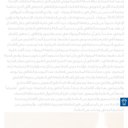
ودعماً منه للمبادرات والأنشطة العلمية وورش العمل التي تنظمها الجامعات الأردنية،
قام البنك الأردني الكويتي برعاية فعاليات الموسم الثقافي الصيفي الأول الذي تنظمه
مكتبة الحسين بن طلال في جامعة اليرموك – إربد. والذي افتتح يوم الأحد الموافق
30/6/2019 برعاية د. أنيس خصاونة نائب رئيس الجامعة للكليات الإنسانية والشؤون
الإدارية، مندوباً عن رئيس جامعة اليرموك. حيث أكد في كلمة القاها في حفل الافتتاح
أن عقد هذا الموسم الثقافي يأتي تجسيداً لرسالة الجامعة في التفاعل مع المجتمع
المحلي، مشدداً على أن جامعة اليرموك هي منبر تعليمي وثقافي، تسعى للقيام
بدورها في تقديم تعليم نوعي متميز لطلبتها، وتشجيع البحث العلمي من أجل
تحقيق التنمية المستدامة في مختلف القطاعات الحياتية. هذا وحضرت حفل الافتتاح
مندوبة عن البنك السيدة سناء بطيحة مديرة فرع جامعة اليرموك، حيث ألقت كلمة
أشادت فيها بجامعة اليرموك التي كان لها دوراً مشهوداً في تطوير جميع نواحي الحياة
في محافظة إربد، لافتة إلى أن خريجي هذا الصرح العلمي العريق يحتلون مراكز قيادية
متميزة داخل الأردن وخارجه، مؤكدة حرص البنك ومن خلال مسؤوليته الاجتماعية تجاه
المجتمع، على دعم أنشطة المكتبة ضمن فعاليات هذا الموسم الثقافي بما يوطد
العلاقة بين الجامعة والبنك، ويحقق أهداف الجامعة في النهوض بدورها العلمي
والثقافي والفني من جهة، ويحقق أهداف البنك في النهوض بدوره الاقتصادي
والاجتماعي. هذا وقد أقام البنك جناحاً خاصاً له في رحاب الجامعة، حيث لقي اهتماماً
واسعاً من الطلبة والجمهور، كما تواجد فرع البنك الجوال لتقديم كافة الخدمات
O
البنكية للجمهور والحضور من الطلبة والمدعوين. وحضر حفل الافتتاح وجلسة
المناقشة عدد من المسؤولين في الجامعة ومديرية ثقافة إربد، والمهتمين من
المجتمع المحلي، وحشد من الطلبة.