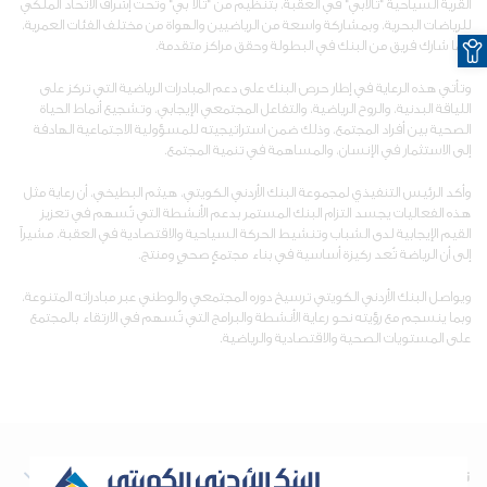
القرية السياحية "تالابي" في العقبة، بتنظيم من "تالا بي" وتحت إشراف الاتحاد الملكي
للرياضات البحرية، وبمشاركة واسعة من الرياضيين والهواة من مختلف الفئات العمرية،
O
كما شارك فريق من البنك في البطولة وحقق مراكز متقدمة.
وتأتي هذه الرعاية في إطار حرص البنك على دعم المبادرات الرياضية التي تركز على
اللياقة البدنية، والروح الرياضية، والتفاعل المجتمعي الإيجابي، وتشجيع أنماط الحياة
الصحية بين أفراد المجتمع، وذلك ضمن استراتيجيته للمسؤولية الاجتماعية الهادفة
إلى الاستثمار في الإنسان، والمساهمة في تنمية المجتمع.
وأكد الرئيس التنفيذي لمجموعة البنك الأردني الكويتي، هيثم البطيخي، أن رعاية مثل
هذه الفعاليات يجسد التزام البنك المستمر بدعم الأنشطة التي تُسهم في تعزيز
القيم الإيجابية لدى الشباب وتنشيط الحركة السياحية والاقتصادية في العقبة، مشيراً
إلى أن الرياضة تُعد ركيزة أساسية في بناء مجتمعٍ صحيٍ ومنتج.
ويواصل البنك الأردني الكويتي ترسيخ دوره المجتمعي والوطني عبر مبادراته المتنوعة،
وبما ينسجم مع رؤيته نحو رعاية الأنشطة والبرامج التي تُسهم في الارتقاء بالمجتمع
على المستويات الصحية والاقتصادية والرياضية.
نبذة عن البنك