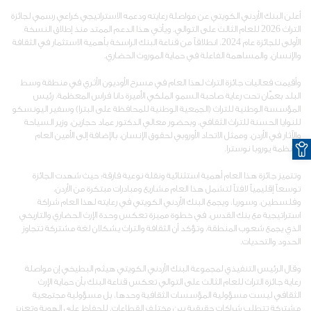
أعلن البنك الأردني الكويتي عن مواصلة رعايته ودعمه الاستراتيجي كراعي رسمي لجائزة
التراث 2026 للعام الثالث على التوالي. ويأتي هذا الدعم الممتد منذ إطلاق النسخة
الأولى للجائزة عام 2024، انطلاقاً من قناعة البنك الراسخة بأهمية الاستثمار في الثقافة
والإنسان، والمساهمة الفاعلة في حماية الموروث الحضاري.
وأقيمت فعاليات جائزة التراث لهذا العام في مسرح الأوديون الأثري في منطقة وسط
البلد بعمّان تحت رعاية صاحبة السمو الملكي الأميرة دانا فراس المعظمة، رئيس
المؤسسة الوطنية للتراث (الجمعية الوطنية للمحافظة على البترا) وسفير اليونسكو
للنوايا الحسنة للتراث الثقافي، وبحضور معالي الدكتور عماد حجازين، وزير السياحة
O
والآثار في الأردن، وممثل الاتحاد الأوروبي لحقوق الإنسان، بالإضافة إلى الأمين العام
لمنظمة يوروبا نوسترا.
وتتميز جائزة هذا العام أهمية استثنائية ونقلة نوعية فارقة؛ حيث شهدت الجائزة
توسعاً إقليمياً لافتاً لتشمل هذا العام مشاريع ومبادرات مبتكرة من الأردن،
وفلسطين، وسوريا. ويجمع البنك الأردني الكويتي في رعايته لهذا العام شراكة
استراتيجية مع بنك القدس، في خطوة مميزة تعكس وحدة الإرث الحضاري والتاريخي
الذي يجمع شعوب المنطقة، وتؤكد أن الثقافة والتراث يشكلان لغة مشتركة تتجاوز
الحدود والتحديات.
وقال الرئيس التنفيذي لمجموعة البنك الأردني الكويتي هيثم البطيخي إن مواصلة
رعاية جائزة التراث للعام الثالث على التوالي تعكس قناعة البنك بأن حماية الإرث
الثقافي ليست مسؤولية المؤسسات الثقافية وحدها، بل مسؤولية مجتمعية
مشتركة تتطلب شراكات حقيقية بين مختلف القطاعات، للحفاظ على الهوية وتعزيز