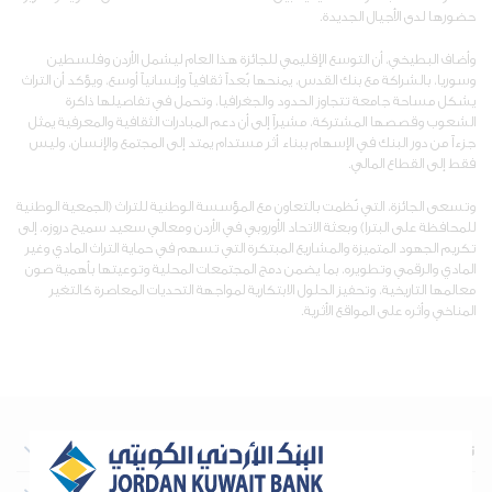
حضورها لدى الأجيال الجديدة.
وأضاف البطيخي، أن التوسع الإقليمي للجائزة هذا العام ليشمل الأردن وفلسطين
وسوريا، بالشراكة مع بنك القدس، يمنحها بُعداً ثقافياً وإنسانياً أوسع، ويؤكد أن التراث
يشكل مساحة جامعة تتجاوز الحدود والجغرافيا، وتحمل في تفاصيلها ذاكرة
الشعوب وقصصها المشتركة، مشيراً إلى أن دعم المبادرات الثقافية والمعرفية يمثل
جزءاً من دور البنك في الإسهام ببناء أثر مستدام يمتد إلى المجتمع والإنسان، وليس
فقط إلى القطاع المالي.
وتسعى الجائزة، التي نُظمت بالتعاون مع المؤسسة الوطنية للتراث (الجمعية الوطنية
للمحافظة على البترا) وبعثة الاتحاد الأوروبي في الأردن ومعالي سعيد سميح دروزه، إلى
تكريم الجهود المتميزة والمشاريع المبتكرة التي تسهم في حماية التراث المادي وغير
المادي والرقمي وتطويره، بما يضمن دمج المجتمعات المحلية وتوعيتها بأهمية صون
معالمها التاريخية، وتحفيز الحلول الابتكارية لمواجهة التحديات المعاصرة كالتغير
المناخي وأثره على المواقع الأثرية.
نبذة عن البنك