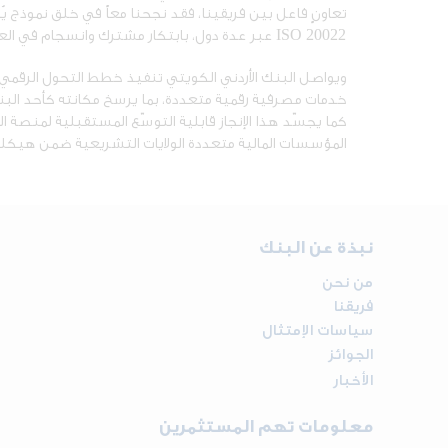
تعاونٍ فاعل بين فريقينا، فقد نجحنا معاً في خلق نموذج ي
ISO 20022
عبر عدة دول، بابتكار مشترك وانسجام في الع
خدمات مصرفية رقمية متعددة، بما يرسخ مكانته كأحد البنوك
كما يجسّد هذا الإنجاز قابلية التوسّع المستقبلية لمنصة المدفو
المؤسسات المالية متعددة الولايات التشريعية ضمن هيكلية
نبذة عن البنك
من نحن
فريقنا
سياسات الإمتثال
الجوائز
الأخبار
معلومات تهم المستثمرين