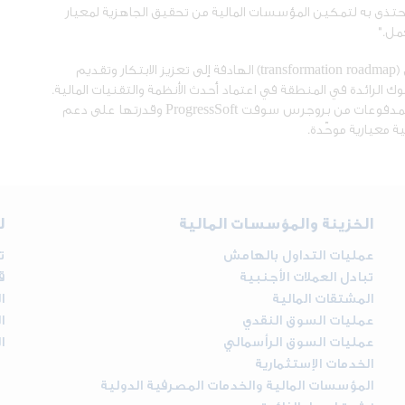
ُحتذى به لتمكين المؤسسات المالية من تحقيق الجاهزية لمعيار
مل."
ويواصل البنك الأردني الكويتي تنفيذ خطط التحول الرقمي (transformation roadmap) الهادفة إلى تعزيز الابتكار وتقديم
 الرائدة في المنطقة في اعتماد أحدث الأنظمة والتقنيات المالية.
عات من بروجرس سوفت ProgressSoft
وقدرتها على دعم
 معيارية موحّدة.
الخزينة والمؤسسات المالية
ل
عمليات التداول بالهامش
ت
تبادل العملات الأجنبية
ق
المشتقات المالية
ا
عمليات السوق النقدي
ا
عمليات السوق الرأسمالي
ا
الخدمات الإستثمارية
المؤسسات المالية والخدمات المصرفية الدولية