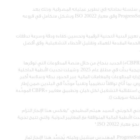
لى سلسلة نجاحاته في تطوير عملياته المصرفية، وذلك بعد
استكمال تفعيل منصة المدفوعات من بروجرس سوفت ProgressSoft وفق معيار ISO 20022 وبشكل متكامل في فروعه
إلى تعزيز البنية التحتية الرقمية وتحسين كفاءة ودقة وسرعة تدفقات
ى الخدمة المقدمة للعملاء وتقليل الأخطاء التشغيلية، وفق أفضل
CBPR+
) الجديد بنجاح من خلال منصة المدفوعات التي توفرها
، وذلك ضمن خطة تدريجية بدأت في مطلع عام 2025، وشملت تحديث الأنظمة الداخلية
الذي مكّن البنك من إدارة المدفوعات والمعاملات المالية عبر الحدود بدقة وسلاسة أكبر.
 بما أتاح توافقاً تنظيمياً وتقنياً موحّداً في البلدين ضمن إطار
استقلالية التشغيل لكل كيان، وتطبيق معايير +CBPR
الموحّدة
ع شبكة سويفت (
ردني الكويتي،
السيد
هيثم البطيخي: "يعكس هذا الإنجاز التزام
الأنظمة المالية المتوافقة مع المعايير الدولية، والتي تتيح تجربة
نحو معيار
ISO 20022
."
من جانبه، قال الرئيس التنفيذي لشركة بروجرس سوفت ProgressSoft، المهندس ميشيل وكيله: يُجسِّد هذا الإنجاز ثمار