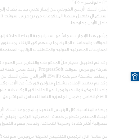
٢٣ - نوفمبر - ٢٠٢٥
أعلن البنك الأردني الكويتي عن إنجازٍ تقني جديد يُضاف إ
داخل الأردن وخارجها.
ويأتي هذا الإنجاز انسجاماً مع استراتيجية البنك الهادفة 
الحوالات والمعاملات المالية، بما يسهم في الارتقاء بمستو
الممارسات المصرفية الدولية والمتطلبات الرقابية المعتمدة.
وقد تم تطبيق معيار حلّ المدفوعات والتقارير عبر الحدود (
شركة بروجرس سوفت
ProgressSoft
O
وربطها بشبكة سويفت (Swift)، الأمر 
وقد تم تنفيذ الإطلاق بشكلٍ متزامن في كلٍّ من الأردن وقبرص،
واحد للحوكمة والتكنولوجيا، مع الحفاظ في الوقت ذاته على 
Swift).
بالكامل وضمان الجاهزية التامة للتعامل المباشر م
وبهذه المناسبة، قال الرئيس التنفيذي
لمجموعة ا
لبنك الأ
البنك المستمر بتطوير خدماته المصرفية الرقمية وتبني أحدث 
مصرفية أكثر كفاءة وسرعة لعملائنا، وتدعم جهود التحول 