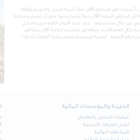
قدم البنك الأردني الكويتي الدعم المادي لمشروع تدريب ل 5 سيدات في المناطق الأقل حظاً لتربية النحل، والذي تم إطلاقه
الأردنية في المناطق الريفية الأقل حظاً ومساعدتها على أن تصبح مستقلة
، من خلال مساعدتها على شراء الأدوات اللازمة لتربية النحل
يث يهدف المشروع لتهيئة 100 سيدة أردنية خلال العام القادم، إضافة إلى مساعدة الطلبة الأقل حظاً في
 لدفع أقساط الطلبة المدرسية باسم مبادرة "أطفالنا أحباؤنا".
الخزينة والمؤسسات المالية
ل
عمليات التداول بالهامش
ت
تبادل العملات الأجنبية
ق
المشتقات المالية
ا
عمليات السوق النقدي
ا