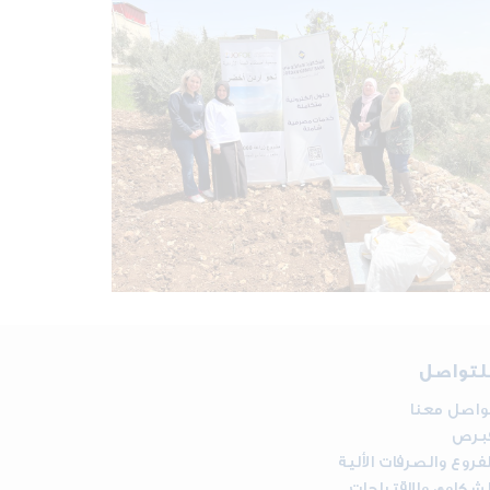
لتواصل
واصل معنا
برص
لفروع والصرفات الألية
لشكاوي والإقتراحات