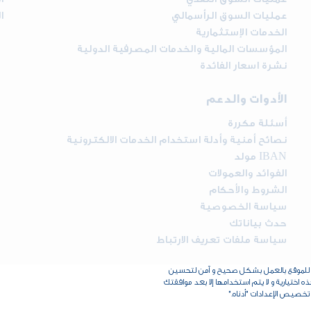
عمليات السوق الرأسمالي
ا
الخدمات الإستثمارية
المؤسسات المالية والخدمات المصرفية الدولية
نشرة اسعار الفائدة
الأدوات والدعم
أسئلة مكررة
نصائح أمنية وأدلة استخدام الخدمات الالكترونية
مولد IBAN
الفوائد والعمولات
الشروط والأحكام
سياسة الخصوصية
حدث بياناتك
سياسة ملفات تعريف الارتباط
اح للموقع بالعمل بشكل صحيح و آمن لتحسين
حقوق الطبع والنشر © 2026 البنك الأردني الكويتي - جميع الحقوق محفوظة. طور بواسطة
اختيارية و لا يتم استخدامها إلا بعد موافقتك
تخصيص الإعدادات "أدناه."