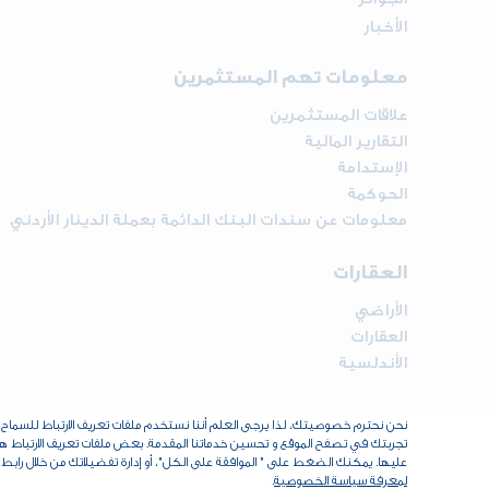
الأخبار
معلومات تهم المستثمرين
علاقات المستثمرين
التقارير المالية
الإستدامة
الحوكمة
معلومات عن سندات البنك الدائمة بعملة الدينار الأردني
العقارات
الأراضي
العقارات
الأندلسية
نحن نحترم خصوصيتك، لذا يرجى العلم أننا نستخدم ملفات تعريف الارتباط للسم
تجربتك في تصفح الموقع و تحسين خدماتنا المقدمة. بعض ملفات تعريف الارتباط هذه 
عليها. يمكنك الضغط على " الموافقة على الكل"، أو إدارة تفضيلاتك من خلال رابط 
لمعرفة سياسة الخصوصية
.