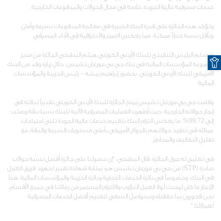
خدمات مصرفية عالية الجودة، خاصة في مجال الحوالات والمدفوعات الخارجية.
وتؤكد هذه الجائزة على قدرة البنك الكبيرة في معالجة المدفوعات بسرعة وأمان
وبأقل نسبة خطأ ممكنة، مما يعكس التميز والاحترافية في الأداء المصرفي.
O
وتسلم الرئيس التنفيذي للبنك الأردني الكويتي هيثم البطيخي الجائزة من مدير
مجموعة المؤسسات المالية في بنك جي بي مورغان تشيس، خلال زيارة وفد من البنك
الأمريكي للبنك الأردني الكويتي، بحضور إبراهيم بيشه - رئيس الخزينة والمؤسسات
المالية.
وقامت جي بي مورغان تشيس بمنح الجائزة للبنك الأردني الكويتي تقديراً لدقته في
إنجاز حوالاته الخارجية، حيث أظهرت العمليات المصرفية الآلية للبنك نسبة دقة وصلت
إلى 99.72%، ما يعكس التزام البنك بتقديم خدمات عالية الجودة تلبي احتياجات
عملائه في تنفيذ حوالاتهم بالدولار الأمريكي بأعلى مستويات السرعة والدقة، مع
تقليل التكاليف والمخاطر.
في تعليق له حول الجائزة، قال البطيخي: "إن حصولنا على جائزة أفضل نسبة حوالات
صادرة (STP) من جي بي مورغان تشيس هو بمثابة شهادة تقدير لجهود فريق العمل
في البنك، وخصوصاً في دائرة الخدمات التجارية ودائرة الخزينة والمؤسسات المالية. هذا
الإنجاز ما كان ليحدث لولا العمل الدؤوب والالتزام المستمر من زملائنا في جميع الأقسام.
نحن فخورون بما حققناه وسنواصل السعي لتقديم أفضل الخدمات المصرفية
لعملائنا."