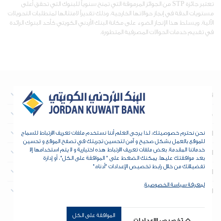
تعتبر جائزة STP من الجوائز المرموقة التي تمنح سنوياً للبنوك التي تحقق أعلى
مستويات الدقة في إنجاز حوالاتها الخارجية، وذلك تقديراً لامتثالها لمتطلبات التحويلات
الآلية. ويسلط هذا الإنجاز الضوء على مكانة البنك الأردني الكويتي كأحد البنوك الرائدة
في تقديم خدمات الحوالات المصرفية المتطورة.
نبذة عن البنك
معلومات تهم المستثمرين
العقارات
نحن نحترم خصوصيتك، لذا يرجى العلم أننا نستخدم ملفات تعريف الارتباط للسماح
للموقع بالعمل بشكل صحيح و آمن لتحسين تجربتك في تصفح الموقع و تحسين
خدماتنا المقدمة. بعض ملفات تعريف الارتباط هذه اختيارية و لا يتم استخدامها إلا
الخزينة والمؤسسات المالية
بعد موافقتك عليها. يمكنك الضغط على " الموافقة على الكل"، أو إدارة
تفضيلاتك من خلال رابط تخصيص الإعدادات "أدناه."
الأدوات والدعم
لمعرفة سياسة الخصوصية
.
للتواصل
الموافقة على الكل
حقوق الطبع والنشر © 2026 البنك الأردني الكويتي - جميع الحقوق
تخصيص الإعدادات