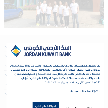
نبذة عن البنك
معلومات تهم المستثمرين
العقارات
نحن نحترم خصوصيتك، لذا يرجى العلم أننا نستخدم ملفات تعريف الارتباط للسماح
للموقع بالعمل بشكل صحيح و آمن لتحسين تجربتك في تصفح الموقع و تحسين
خدماتنا المقدمة. بعض ملفات تعريف الارتباط هذه اختيارية و لا يتم استخدامها إلا
الخزينة والمؤسسات المالية
بعد موافقتك عليها. يمكنك الضغط على " الموافقة على الكل"، أو إدارة
تفضيلاتك من خلال رابط تخصيص الإعدادات "أدناه."
الأدوات والدعم
لمعرفة سياسة الخصوصية
.
للتواصل
الموافقة على الكل
حقوق الطبع والنشر © 2026 البنك الأردني الكويتي - جميع الحقوق