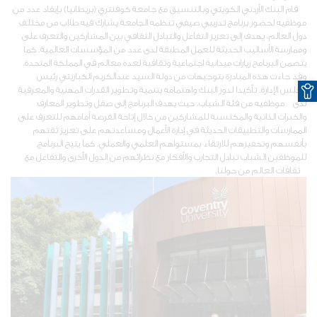
قام البنك الأردني الكويتي وبالتنسيق مع جامعة كوفنتري (بريطانيا) بإيفاد عدد من
موظفيه لحضور برنامج تدريبي صيفي تنظمه الجامعة يشارك فيه طلاب من مختلف
دول العالم، يهدف إلى تعزيز التفاعل والتبادل الثقافي بين المشاركين والتعرف على
وممارسة الأساليب الحديثة للعمل المطبقة لدى عدد من المؤسسات العالمية. كما
يتضمن البرنامج زيارات ميدانية اجتماعية وثقافية لعدة معالم في المملكة المتحدة.
O
وقد جاءت هذه المبادرة بتوجيهات من دولة السيد عبدالكريم الكباريتي رئيس
مجلس الإدارة، تأكيدا لدور البنك واهتمامه بتنمية وتطوير القدرات المهنية والمعرفية
لدى موظفيه من فئة الشباب، حيث يهدف البرنامج إلى صقل وتطوير المعارف
والخبرات الذاتية والمكتسبة للمشاركين من خلال إتاحة الفرصة أمامهم للتعرف على
الممارسات والتطبيقات الحديثة في إدارة الأعمال ومساعدتهم على تعزيز ثقتهم
بأنفسهم وتحفيزهم للارتقاء بمستواهم العلمي والعملي. كما يتيح البرنامج
للموظفين الشباب تبادل التجارب والأفكار مع نظرائهم من الدول الأخرى والتفاعل مع
ثقافات العالم من حولنا.