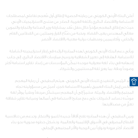
أعلن البنك الأردني الكويتي عن رعايته الحصرية لإطلاق أول مٌعجم تفاعلي لمصطلحات
الاستدامة والاقتصاد الدائري باللغة العربية، الصادر عن منتدى الاستراتيجيات الأردني،
حيث تم إطلاق المعجم مؤخراً خلال حفل عُقد بمشاركة وزير الصناعة والتجارة والتموين
معالي المهندس يعرب القضاة، ونخبة من صُنّاع القرار وممثلين عن القطاعين العام
والخاص، وأكاديميين ومنظمات دولية معنية بالاقتصاد الأخضر.
ويأتي دعم البنك الأردني الكويتي لهذه المبادرة الرائدة في إطار استراتيجيته الشاملة
للاستدامة، الهادفة إلى تعزيز الشفافية وترسيخ ممارسات الاقتصاد الدائري، إلى جانب
إسهامه في بناء لغة معرفية موحدة تمكّن المؤسسات من إعداد تقارير استدامة أكثر
وضوحاً ودقة، بما يعزز ثقة المستثمرين والشركاء.
O
وأكّد الرئيس التنفيذي للبنك الأردني الكويتي، هيثم البطيخي، أن رعاية المعجم
تعكس إيمان البنك العميق بأهمية الاستدامة كجزء أصيل من مسؤوليته تجاه
المجتمع والاقتصاد والبيئة، مشيراً إلى أن المعجم سيشكّل مرجعاً وطنياً يوفّر لغة
موحّدة تساعد الشركات على دمج مبادئ الاستدامة في أعمالها وصياغة تقارير شفافة
تعزّز من مصداقيتها.
وبين البطيخي، أن هذه المبادرة تفتح آفاقاً جديدة للنمو والابتكار، وتدعم من تنافسية
القطاع المصرفي في الأسواق الإقليمية والعالمية، وتشكل خطوة محورية نحو بناء
اقتصاد أكثر مرونة وتوازناً بين الربحية والأثر المجتمعي الإيجابي.