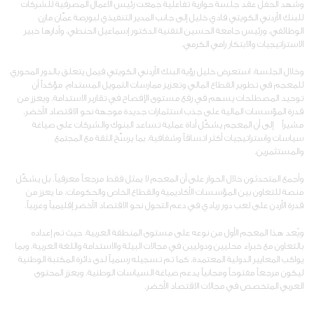
وشهد الحفل عقد جلسة حوارية تفاعلية جمعت رئيس الأعمال المصرفية للشركات
للبنك الأردني الكويتي فادي خليل إلى جانب المدير التنفيذي لبورصة عمّان مازن
الوظائفي، ورئيس جامعة الحسين التقنية الدكتور إسماعيل الحنطي، وأدارها خبير
الاستراتيجيات والابتكار رامي الكرمي.
وخلال الجلسة، استعرض خليل رؤية البنك الأردني الكويتي فيمل يتعلق بالدور المحوري
للمعجم في تطوير القطاع المالي وتعزيز ممارسات التمويل المستدام، مؤكداً أن
توحيد المصطلحات يسهم في رفع مستوى الإفصاح في تقارير الاستدامة، ويعزز من
قدرة المؤسسات المالية على جذب استثمارات جديدة موجهة نحو الاقتصاد الأخضر،
مشيراً إلى أن المعجم يشكّل أداة عملية تساعد البنوك والشركات على صياغة
سياسات واستراتيجيات أكثر اتساقاً وشفافية، بما يرسّخ الثقة مع المجتمع
والمستثمرين.
وأجمع المتحدثون خلال الحوار على أن المعجم لا يمثل فقط مرجعاً معرفياً، بل يشكّل
منصة للتعاون بين المؤسسات الأكاديمية والقطاع الخاص والحكومات، ما يعزز من
قدرة الأردن على لعب دور ريادي في دعم التحول نحو الاقتصاد الأخضر إقليمياً وعربياً.
ويُعد هذا المعجم الأول من نوعه على مستوى المنطقة العربية، حيث تم إعداده
بالتعاون مع خبراء محليين ودوليين في مجالات البيئة والاستدامة واللغة العربية، وبما
يواكب المعايير الدولية المعتمدة. كما تم تسجيله رسمياً لدى دائرة المكتبة الوطنية
ليكون مرجعاً مفتوحاً ومجانياً يدعم صياغة السياسات الوطنية، ويعزز المحتوى
العربي المتخصص في مجالات الاقتصاد الأخضر.