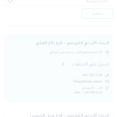
تصفيه
البنك الأردني الكويتي - فرع تلاع العلي
41 شارع وصفي التل - مجمع يثرب التجاري
احصل على الاتجاهات
(06) 553 2168
Tali@jkbank.com.jo
الأحد - الخميس
8:30 AM - 3:00 PM
البنك الأردني الكويتي - فرع جبل الحسين