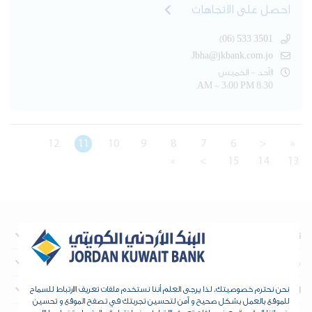
احصل على الاتجاهات
(06) 533 3501
Jbha@jkbank.com.jo
الأحد - الخميس
8:30 AM - 3:00 PM
12
11
10
9
8
7
6
<
«
»
>
15
14
13
نبذة عن البنك
معلومات تهم المستثمرين
العقارات
نحن نحترم خصوصيتك، لذا يرجى العلم أننا نستخدم ملفات تعريف الارتباط للسماح
للموقع بالعمل بشكل صحيح و آمن لتحسين تجربتك في تصفح الموقع و تحسين