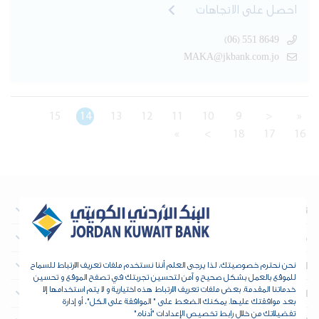
احصل على الاتجاهات
(06) 551 8649
MAKA@jkbank.com.jo
15
14
13
12
11
10
9
<
«
»
>
18
17
16
نبذة عن البنك
معلومات تهم المستثمرين
العقارات
نحن نحترم خصوصيتك، لذا يرجى العلم أننا نستخدم ملفات تعريف الارتباط للسماح
للموقع بالعمل بشكل صحيح و آمن لتحسين تجربتك في تصفح الموقع و تحسين
خدماتنا المقدمة. بعض ملفات تعريف الارتباط هذه اختيارية و لا يتم استخدامها إلا
الخزينة والمؤسسات المالية
بعد موافقتك عليها. يمكنك الضغط على " الموافقة على الكل"، أو إدارة
تفضيلاتك من خلال رابط تخصيص الإعدادات "أدناه."