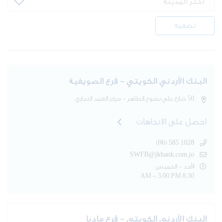
تصفيه
البنك الأردني الكويتي - فرع الصويفية
50 شارع علي نصوح الطاهر - مركز العمد التجاري
احصل على الاتجاهات
(06) 585 1028
SWFB@jkbank.com.jo
الأحد - الخميس
8:30 AM - 3:00 PM
البنك الأردني الكويتي - فرع مادبا