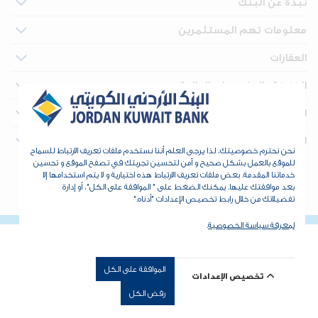
نبذة عن البنك
معلومات تهم المستثمرين
العقارات
الخزينة والمؤسسات المالية
الأدوات والدعم
للتواصل
نحن نحترم خصوصيتك، لذا يرجى العلم أننا نستخدم ملفات تعريف الارتباط للسماح
للموقع بالعمل بشكل صحيح و آمن لتحسين تجربتك في تصفح الموقع و تحسين
خدماتنا المقدمة. بعض ملفات تعريف الارتباط هذه اختيارية و لا يتم استخدامها إلا
حقوق الطبع والنشر © 2026 البنك الأردني الكويتي - جميع الحقوق
بعد موافقتك عليها. يمكنك الضغط على " الموافقة على الكل"، أو إدارة
محفوظة. طور بواسطة
dot.jo
تفضيلاتك من خلال رابط تخصيص الإعدادات "أدناه."
لمعرفة سياسة الخصوصية
.
الموافقة على الكل
تخصيص الإعدادات
رفض الكل