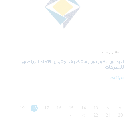
٢٦ - فبراير - ٢٠٢٠
الأردني الكويتي يستضيف إجتماع الاتحاد الرياضي
للشركات
اقرأ أكثر
19
18
17
16
15
14
13
<
«
»
>
22
21
20