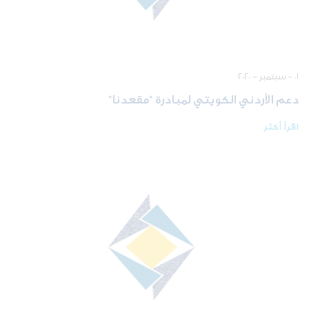
٠١ - سبتمبر - ٢٠٢٠
دعم الأردني الكويتي لمبادرة "مقعدنا"
اقرأ أكثر