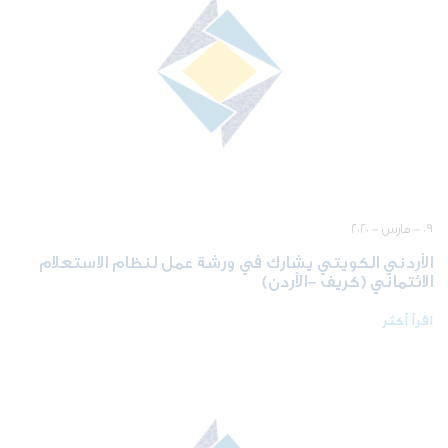
٠٩ - مارس - ٢٠٢٠
الأردني الكويتي يشارك في ورشة عمل لنظام الاستعلام
الائتماني (كريف -الأردن)
اقرأ أكثر