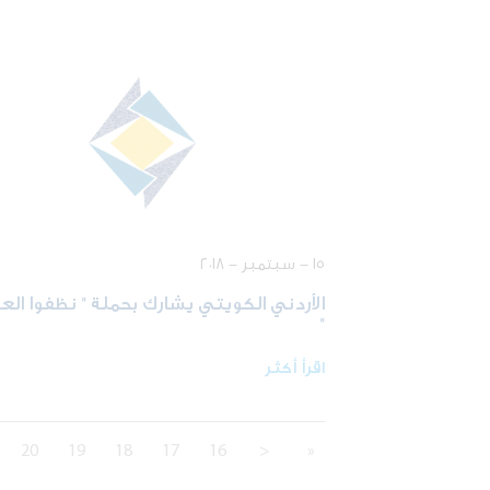
١٥ - سبتمبر - ٢٠١٨
الأردني الكويتي يشارك بحملة " نظفوا العا
"
اقرأ أكثر
20
19
18
17
16
<
«