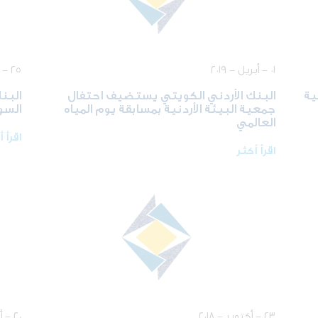
٠١ - أبريل - ٢٠١٩
٢٥ - مارس - ٢٠١٩
ية
البنك الأردني الكويتي يستضيف احتفال
البن
جمعية البيئة الأردنية بمسابقة يوم المياه
السو
العالمي
اقرأ 
اقرأ أكثر
٢٣ - أكتوبر - ٢٠١٨
٢٠ - أكتوبر - ٢٠١٨