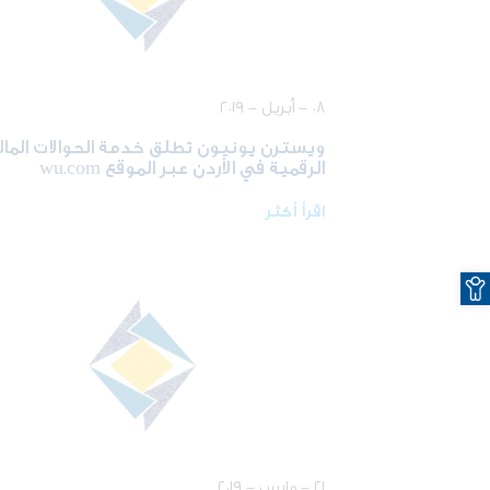
٠٨ - أبريل - ٢٠١٩
ويسترن يونيون تطلق خدمة الحوالات المال
الرقمية في الأردن عبر الموقع wu.com
اقرأ أكثر
O
٢١ - مارس - ٢٠١٩