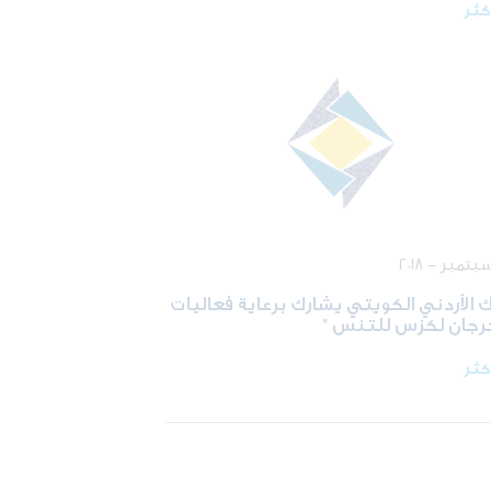
أكثر
ك الأردني الكويتي يشارك برعاية فعاليات
رجان لكزس للتنس "
أكثر